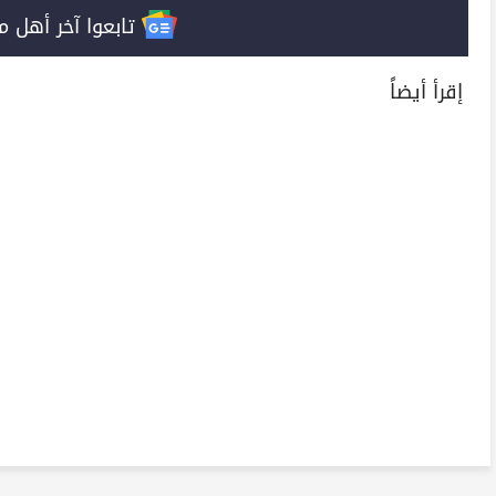
تابعوا آخر أهل مصر على 
إقرأ أيضاً