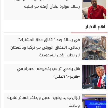
رسالة مؤثرة بشأن أزمته مع ابنتيه
اهم الاخبار
في رسالة بعد "اتفاق مكة المشترك"..
رضائي: الاتفاق الورقي مع تركيا وباكستان
لن يجلب الأمن للسعودية
هل يضحي ترامب بخطوطه الحمراء في
«هرمز»؟ (تحليل)
زلزال جديد يضرب الصين ويخلف خسائر بشرية
ومادية