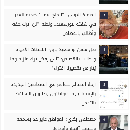
الصورة الأولى لـ"الحاج سمير" ضحية الغدر
3
في شقته ببورسعيد.. ونجله: "لن أترك حقه
وأطالب بالقصاص"
نجل مسن بورسعيد يروي اللحظات الأخيرة
4
ويطالب بالقصاص: "أبي رفض ترك منزله وما
يُثار عن تقصيرنا افتراء"
أزمة التصالح تتفاقم في القصاصين الجديدة
5
بالإسماعيلية.. مواطنون يطالبون المحافظ
بالتدخل
مصطفى بكري: المواطن عايز حد يسمعه
6
ويخفف آلامه وأوجاعه