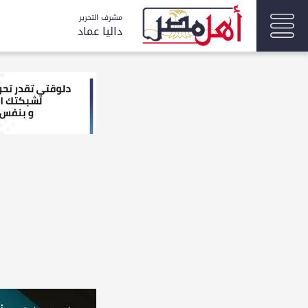
مشرف التحرير
داليا عماد