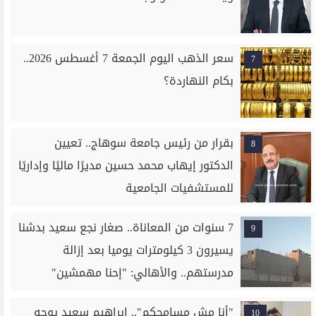
سعر الذهب اليوم الجمعة 7 أغسطس 2026..
7
بكام النهاردة؟
بقرار من رئيس جامعة سوهاج.. تعيين
8
الدكتور إيهاب محمد حسين مديرًا ماليًا وإداريًا
للمستشفيات الجامعية
7 سنوات من المعاناة.. صغار نجع سعيد بدشنا
9
يسيرون 3 كيلومترات يوميا بعد إزالة
مدرستهم.. والأهالي: "إحنا مهمشين"
"أنا مش مسامحكم".. إبراهيم سعيد يوجه
10