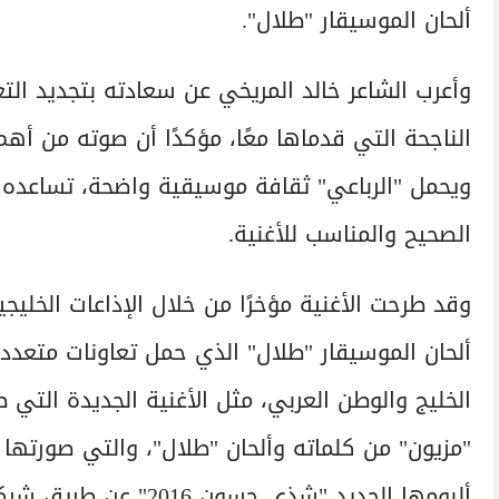
ألحان الموسيقار "طلال".
وأعرب الشاعر خالد المريخي عن سعادته بتجديد التع
الناجحة التي قدماها معًا، مؤكدًا أن صوته من أهم
ويحمل "الرباعي" ثقافة موسيقية واضحة، تساعده ف
الصحيح والمناسب للأغنية.
وقد طرحت الأغنية مؤخرًا من خلال الإذاعات الخليجية
ألحان الموسيقار "طلال" الذي حمل تعاونات متعددة
الخليج والوطن العربي، مثل الأغنية الجديدة التي
"مزيون" من كلماته وألحان "طلال"، والتي صورتها
ألبومها الجديد "شذى حسون 2016" عن طريق شركة روتانا.