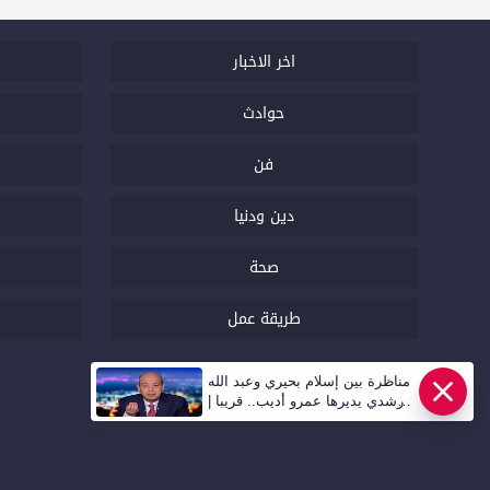
اخر الاخبار
حوادث
فن
دين ودنيا
صحة
طريقة عمل
مناظرة بين إسلام بحيري وعبد الله
رشدي يديرها عمرو أديب.. قريبا |
أهل مصر