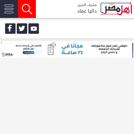
مشرف التحرير
داليا عماد