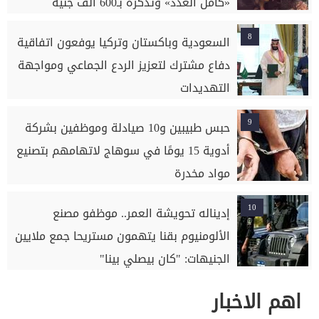
«كامل العدد» وتذكرة بـ600 ألف جنيه
8
السعودية وباكستان وتركيا يوفعون اتفاقية
دفاع مشترك لتعزيز الردع الجماعي ومواجهة
التهديدات
9
حبس طبيبين و10 صيادلة وموظفين بشركة
أدوية 15 يومًا في سوهاج لاتهامهم بتصنيع
مواد مخدرة
10
إديناله تحويشة العمر.. موظفو مصنع
الألومنيوم بقنا يتهمون مستريحا جمع ملايين
الجنيهات: "كان بيصلي بينا"
اهم الاخبار