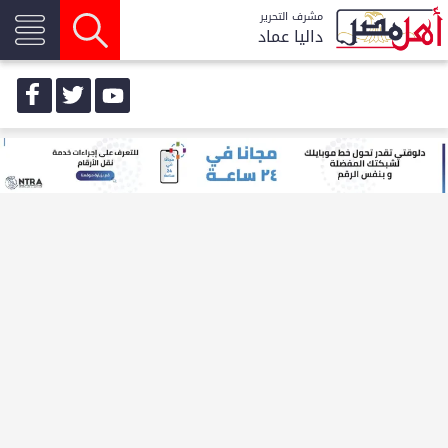
مشرف التحرير
داليا عماد