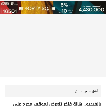
أهل مصر
فن
بالفيديو.. هالة فاخر تتعرض لموقف محرج على