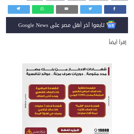
تابعوا آخر أهل مصر على Google News
إقرأ أيضاً