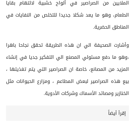
الملايين من الصراصير في ألواح خشبية لالتهام بقايا
الطعام، وهو ما يعد شكلا جديدا للتخلص من النفايات في
المناطق الحضرية.
وأشارت الصحيفة الي ان هذه الطريقة تحقق نجاحا باهرا
،وهو ما دفع مسئولي المصنع الي التفكير جديا في إنشاء
المزيد من المصانع، خاصة ان الصراصير التي يتم تغذيتها ،
بيع هذه الصراصير لبعض المطاعم ، ومزارع الحيوانات مثل
الخنازير ومصائد الأسماك وشركات الأدوية.
إقرأ أيضاً