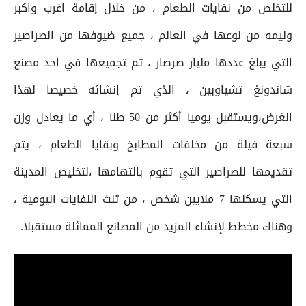
للتخلص من نفايات الطعام ، من خلال إقامة اغرب واكبر
وليمه من نوعها في العالم ، جميع ضيوفها من الصراصير
التي يبلغ عددها مليار صرصار ، تم تجميعها في احد مصنع
شاندونغ تشياوبين ، الذي تم إنشائه خصيصا لهذا
الغرض،ويستقبل يوميا أكثر من 50 طنا ، أي ما يعادل وزن
سبعة فيلة من مخلفات المطابخ وبقايا الطعام ، يتم
تقديمها للصراصير التي تقوم بالتهامها ،لتخليص المدينة
التي يسكنها 7 ملايين شخص ، من ثلث النفايات اليومية ،
وهناك مخطط لإنشاء المزيد من المصانع المماثلة مستقبلا.