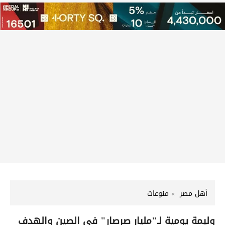
أهل مصر
منوعات
وليمة يومية لـ"مليار صرصار" في الصين والهدف