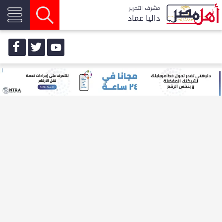
مشرف التحرير
داليا عماد