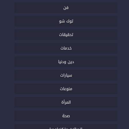
فن
توك شو
تحقيقات
خدمات
دين ودنيا
سيارات
منوعات
المرأة
صحة