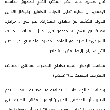
قال محمود صالح، عضو المكتب الفني لصندوق مكافحة
الإدمان، إن عملية تحليل العينات للعاملين بالجهاز الإداري
للدولة للكشف عن تعاطي المخدرات، تتم على 3 مراحل،
مضيفًا أن أنهم يستخدمون في تحليل العينات "الكشف
السباعي" لتحديد نوع المادة المخدرة، ولمنع أي من الحيل
التي قد يلجأ إليها بعض الأشخاص.
مكافحة الإدمان: نسبة تعاطي المخدرات لسائقي الحفالات
المدرسية انخفضت لـ3% (فيديو)
وأضاف "صالح"، خلال استضافته عبر فضائية "DMC"،اليوم
الإثنين، أن الموظفين الذين يتناولون العقاقير الطبية التي
تندرج تحت قائمة "المواد المخدرة" لابد أن يحصلوا على