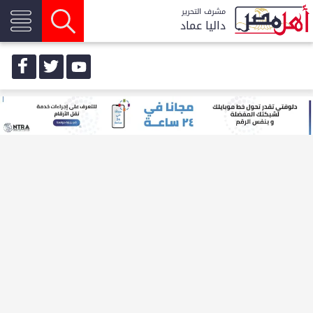
مشرف التحرير
داليا عماد