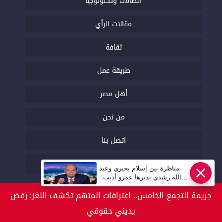
اتصالات وتكنولوجيا
مقالات الرأي
ثقافة
طريقة عمل
أهل مصر
من نحن
اتصل بنا
السياسة التحريرية
مناظرة بين إسلام بحيري وعبد
عاجل
الله رشدي يديرها عمرو أديب..
قريبا | أهل مصر
جريمة التجمع الخامس.. اعترافات المتهم تكشف اللغز: رفض
يديني حقوقي