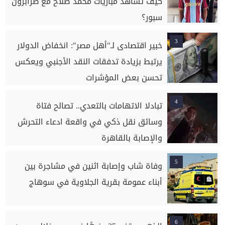
كيف تشاهد مباريات محمد صلاح مع طرابزون
سبور؟
3
خبير اقتصادى لـ"أهل مصر": انخفاض الدولار
يرتبط بزيادة تدفقات النقد الأجنبي ويعكس
تحسن بعض المؤشرات
4
تبادلا الاتهامات بالتعدي.. تصالح فتاة
وسائق نقل ذكي في واقعة ادعاء التحرش
والإصابة بالقاهرة
5
وفاة شاب وإصابة اثنين في مشاجرة بين
أبناء عمومة بقرية الجلاوية في سوهاج
6