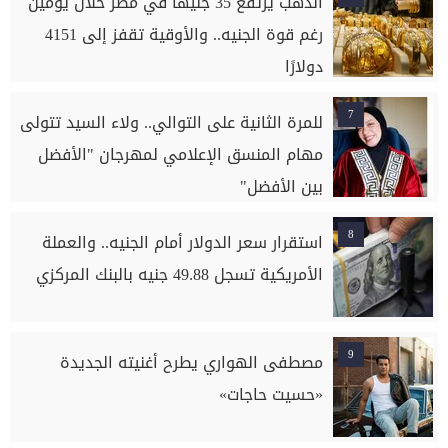
الذهب يرتفع 35 جنيهًا في مصر خلال يومين
رغم قوة الجنيه.. والأوقية تقفز إلى 4151
دولارًا
7
للمرة الثانية على التوالي.. ولاء السيد تتولى
مهام المنسق الإعلامي لمهرجان "الأفضل
بين الأفضل"
8
استقرار سعر الدولار أمام الجنيه.. والعملة
الأمريكية تسجل 49.88 جنيه بالبنك المركزي
9
مصطفى الهواري يطرح أغنيته الجديدة
«حسيت حاجات»