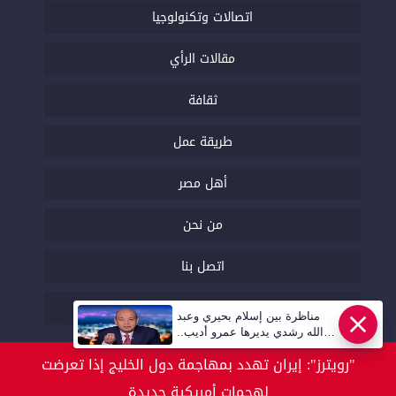
اتصالات وتكنولوجيا
مقالات الرأي
ثقافة
طريقة عمل
أهل مصر
من نحن
اتصل بنا
السياسة التحريرية
مناظرة بين إسلام بحيري وعبد
عاجل
الله رشدي يديرها عمرو أديب..
قريبا | أهل مصر
"رويترز": إيران تهدد بمهاجمة دول الخليج إذا تعرضت
لهجمات أمريكية جديدة