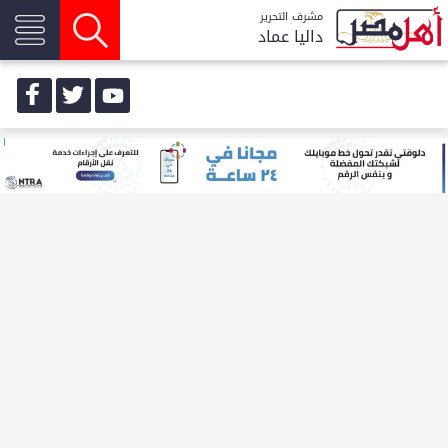
مشرف التحرير
داليا عماد