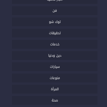
فن
توك شو
تحقيقات
خدمات
دين ودنيا
سيارات
منوعات
المرأة
صحة