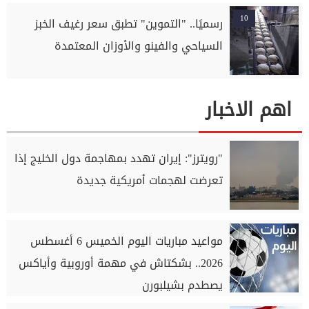
10
رسميًا.. "التموين" تطبق سعر رغيف الخبز
السياحي والفينو والأوزان المعتمدة
اهم الاخبار
"رويترز": إيران تهدد بمهاجمة دول الخليج إذا
تعرضت لهجمات أمريكية جديدة
مواعيد مباريات اليوم الخميس 6 أغسطس
2026.. بشكتاش في مهمة أوروبية وأياكس
يصطدم بشيلبورن