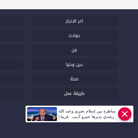
اخر الاخبار
حوادث
فن
دين ودنيا
صحة
طريقة عمل
مناظرة بين إسلام بحيري وعبد الله
رشدي يديرها عمرو أديب.. قريبا |
أهل مصر