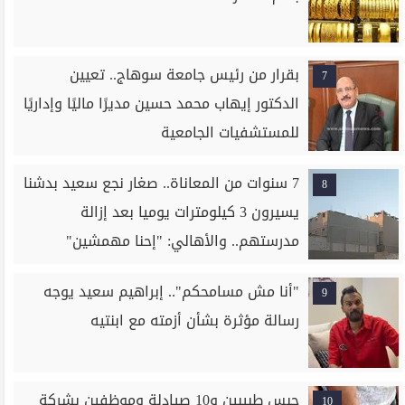
بقرار من رئيس جامعة سوهاج.. تعيين
7
الدكتور إيهاب محمد حسين مديرًا ماليًا وإداريًا
للمستشفيات الجامعية
7 سنوات من المعاناة.. صغار نجع سعيد بدشنا
8
يسيرون 3 كيلومترات يوميا بعد إزالة
مدرستهم.. والأهالي: "إحنا مهمشين"
"أنا مش مسامحكم".. إبراهيم سعيد يوجه
9
رسالة مؤثرة بشأن أزمته مع ابنتيه
حبس طبيبين و10 صيادلة وموظفين بشركة
10