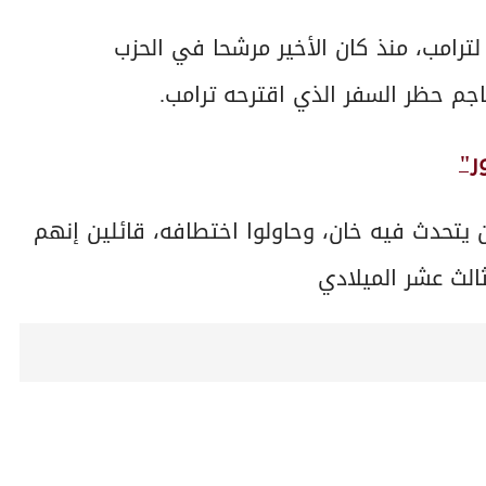
رامب، منذ كان الأخير مرشحا في الحزب
اجم حظر السفر الذي اقترحه ترامب.
ر"
ؤتمرا كان يتحدث فيه خان، وحاولوا اختطافه، قائلين إنهم
الث عشر الميلادي