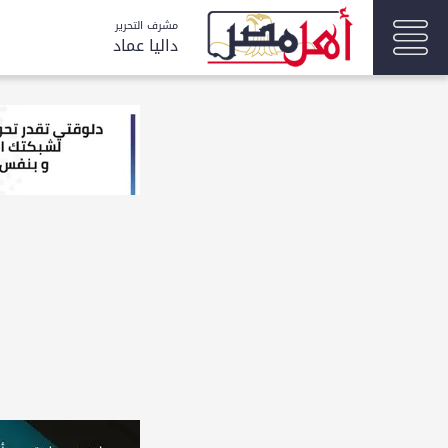
مشرف التحرير
داليا عماد