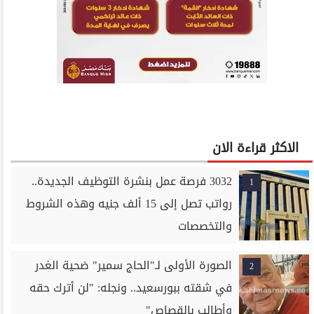
الاكثر قراءة الان
3032 فرصة عمل بنشرة التوظيف الجديدة..
1
رواتب تصل إلى 15 ألف جنيه وهذه الشروط
والتخصصات
الصورة الأولى لـ"الحاج سمير" ضحية الغدر
2
في شقته ببورسعيد.. ونجله: "لن أترك حقه
وأطالب بالقصاص"