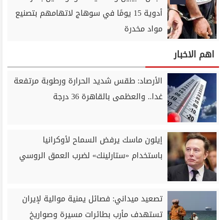
أدوية 15 يومًا في سوهاج لاتهامهم بتصنيع
مواد مخدرة
اهم الاخبار
الأرصاد: طقس شديد الحرارة ورطوبة مرتفعة
غدا.. والعظمى بالقاهرة 36 درجة
إيلون ماسك يرفض السماح لأوكرانيا
باستخدام «ستارلينك» لضرب العمق الروسي
تصعيد ميداني: فصائل يمنية موالية لإيران
تستهدف مأرب بطائرات مسيرة وصواريخ