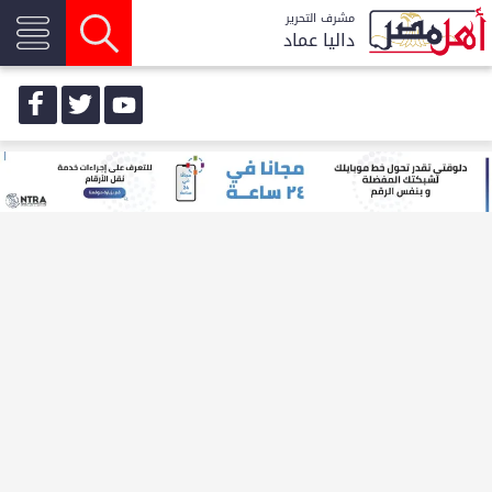
مشرف التحرير
داليا عماد