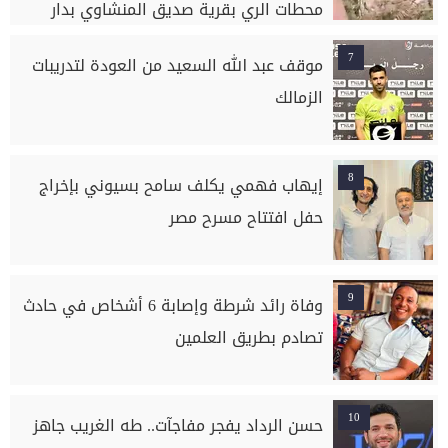
محطات الري بقرية صديق المنشاوي بدار
السلام بسوهاج
7
موقف عبد الله السعيد من العودة لتدريبات
الزمالك
8
إيهاب فهمي يكلف سامح بسيوني بإخراج
حفل افتتاح مسرح مصر
9
وفاة رائد شرطة وإصابة 6 أشخاص في حادث
تصادم بطريق العلمين
10
حسن الرداد يفجر مفاجآت.. طه الغريب جاهز