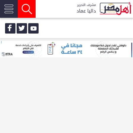
مشرف التحرير
داليا عماد