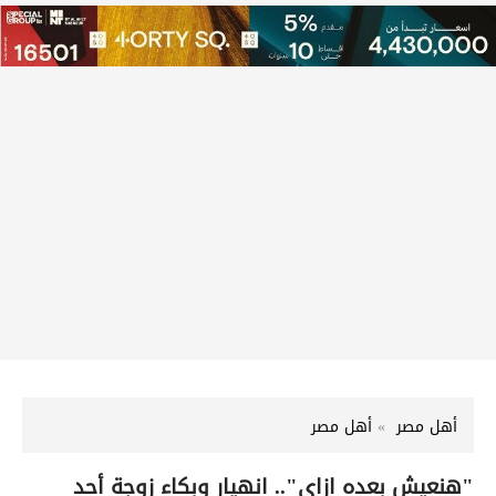
أهل مصر
أهل مصر
"هنعيش بعده ازاي".. انهيار وبكاء زوجة أحد