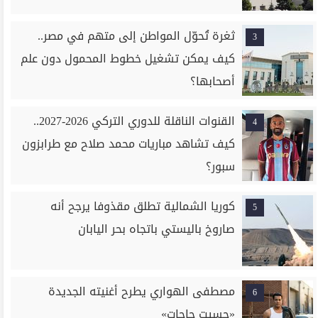
ثغرة تُحوّل المواطن إلى متهم في مصر..
3
كيف يمكن تشغيل خطوط المحمول دون علم
أصحابها؟
القنوات الناقلة للدوري التركي 2026-2027..
4
كيف تشاهد مباريات محمد صلاح مع طرابزون
سبور؟
كوريا الشمالية تطلق مقذوفا يرجح أنه
5
صاروخ باليستي باتجاه بحر اليابان
مصطفى الهواري يطرح أغنيته الجديدة
6
«حسيت حاجات»