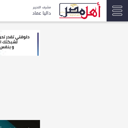
مشرف التحرير
داليا عماد