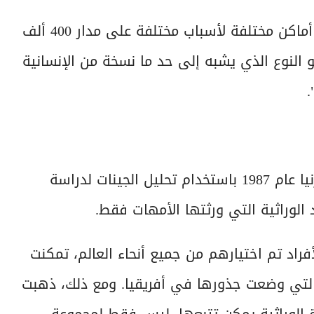
ويضيف سترينجر: "لقد حدث هذا مرارا وتكرارا في أماكن مختلفة لأسباب مختلفة على مدار 400 ألف
و النوع الذي يشبه إلى حد ما نسخة من الإنسانية
.
قامت ألان ويلسون من جامعة بيركلي في كاليفورنيا عام 1987 باستخدام تحليل الجينات لدراسة
الوراثية التي ورثتها الأمهات فقط.
راد تم اختيارهم من جميع أنحاء العالم، تمكنت
 التي وضعت جذورها في أفريقيا. ومع ذلك، ذهبت