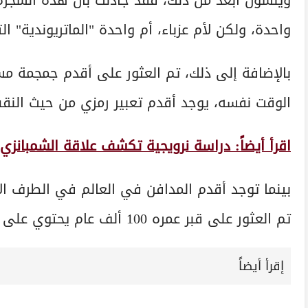
ويلسون أبعد من ذلك، فقد جادلت بأن هذه الشجرة
واحدة، ولكن لأم عزباء، أم واحدة "الماتريوندية" 
بالإضافة إلى ذلك، تم العثور على أقدم جمجمة مس
الوقت نفسه، يوجد أقدم تعبير رمزي من حيث النقش والفن في كهف 
اقرأ أيضاً: دراسة نرويجية تكشف علاقة الشمبانزي
بينما توجد أقدم المدافن في العالم في الطرف ال
تم العثور على قبر عمره 100 ألف عام يحتوي على جثة، بحسب "الجارديان".
إقرأ أيضاً