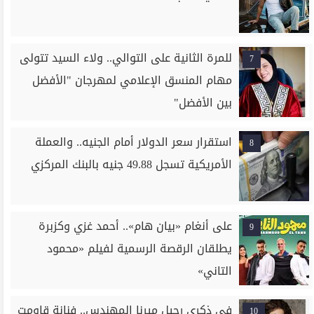
للمرة الثانية على التوالي.. ولاء السيد تتولى
7
مهام المنسق الإعلامي لمهرجان "الأفضل
بين الأفضل"
استقرار سعر الدولار أمام الجنيه.. والعملة
8
الأمريكية تسجل 49.88 جنيه بالبنك المركزي
على أنغام «بيان هام».. أحمد غزي وكزبرة
9
يطلقان الرقصة الرسمية لفيلم «محمود
التاني»
في ذكرى رحيل ميرنا المهندس.. فنانة قاومت
10