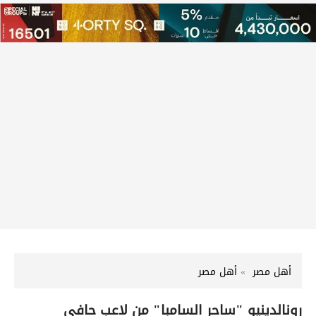
أهل مصر
أهل مصر
رونالدينيو "ساحر السامبا" من لاعب حافي