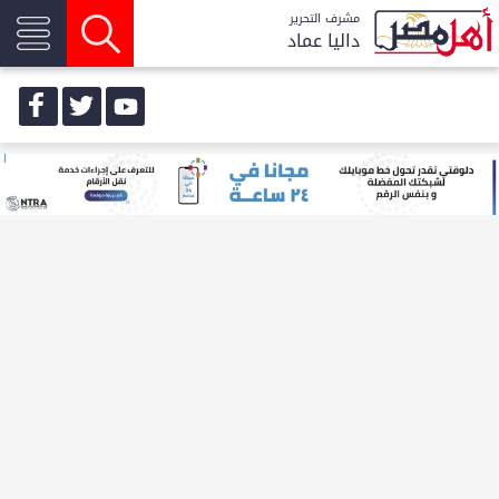
مشرف التحرير
داليا عماد