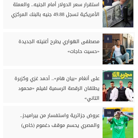
7
استقرار سعر الدولار أمام الجنيه.. والعملة
الأمريكية تسجل 49.88 جنيه بالبنك المركزي
8
مصطفى الهواري يطرح أغنيته الجديدة
«حسيت حاجات»
9
على أنغام «بيان هام».. أحمد غزي وكزبرة
يطلقان الرقصة الرسمية لفيلم «محمود
التاني»
10
عروض جزائرية واستفسار من بيراميدز..
والمصري يحسم موقف دغموم (خاص)