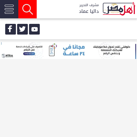
مشرف التحرير
داليا عماد