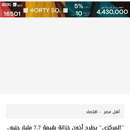
أهل مصر
اقتصاد
"المركزي" يطرح أذون خزانة بقيمة 7.7 مليار جنيه..