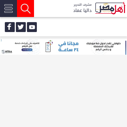
مشرف التحرير
داليا عماد