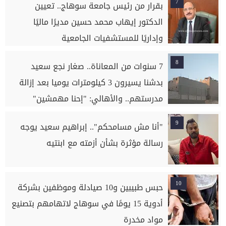
7
بقرار من رئيس جامعة سوهاج.. تعيين
الدكتور إيهاب محمد حسين مديرًا ماليًا
وإداريًا للمستشفيات الجامعية
8
7 سنوات من المعاناة.. صغار نجع سعيد
بدشنا يسيرون 3 كيلومترات يوميا بعد إزالة
مدرستهم.. والأهالي: "إحنا مهمشين"
9
"أنا مش مسامحكم".. إبراهيم سعيد يوجه
رسالة مؤثرة بشأن أزمته مع ابنتيه
10
حبس طبيبين و10 صيادلة وموظفين بشركة
أدوية 15 يومًا في سوهاج لاتهامهم بتصنيع
مواد مخدرة