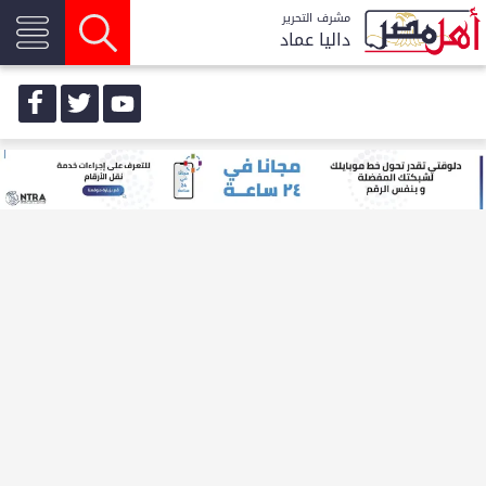
مشرف التحرير
داليا عماد