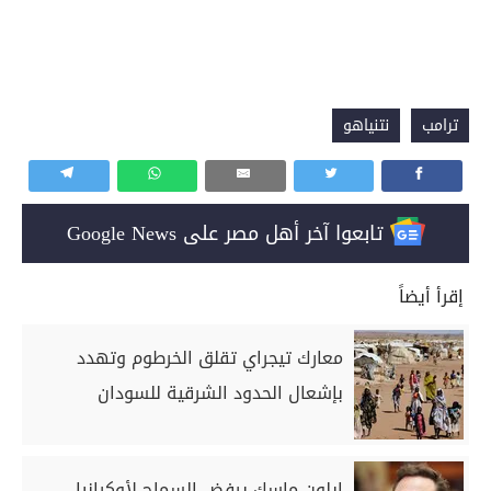
ترامب
نتنياهو
تابعوا آخر أهل مصر على Google News
إقرأ أيضاً
معارك تيجراي تقلق الخرطوم وتهدد
بإشعال الحدود الشرقية للسودان
إيلون ماسك يرفض السماح لأوكرانيا