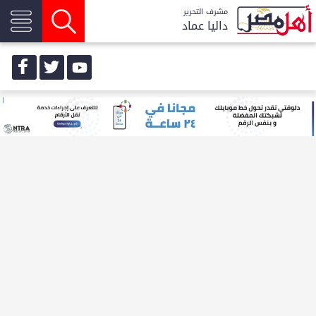
مشرف التحرير
داليا عماد