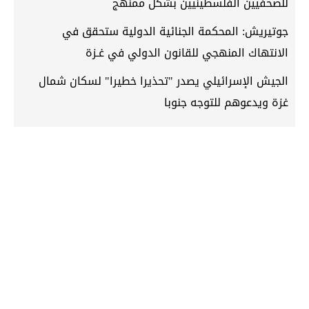
للصحفيين الفلسطينيين بشكل ممنهج
جوتيريش: المحكمة الجنائية الدولية ستحقق في
الانتهاك المنهجي للقانون الدولي في غـزة
الجيش الإسرائيلي يصدر "تحذيرا خطيرا" لسكان شمال
غزة ويدعوهم للتوجه جنوبا