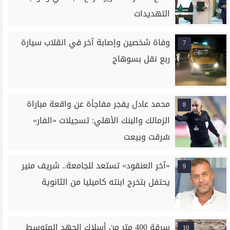
التهديدات
وفاة شخصين وإصابة آخر في انقلاب سيارة
7
ربع نقل بسوهاج
محمد عادل يفجر مفاجأة عن واقعة مباراة
8
الزمالك والبنك الأهلي: تسجيلات «الفار»
سُرقت وبيعت
«آخر العنقود» تستعد للجامعة.. شريف منير
9
يحتفل بتخرج ابنته كاميليا من الثانوية
سرقة 400 متر من أسلاك الجهد المتوسط
10