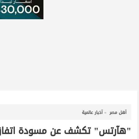
أهل مصر
أخبار عالمية
"هآرتس" تكشف عن مسودة اتفاق 