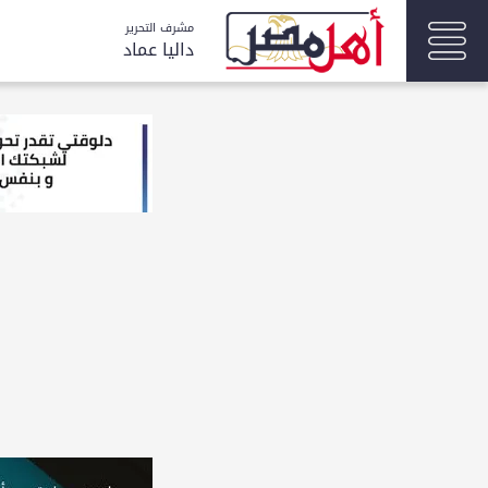
مشرف التحرير
داليا عماد