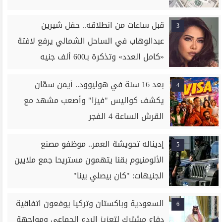
قبل ساعات من انطلاقه.. حفل شيرين
3
عبدالوهاب في الساحل الشمالي يرفع لافتة
«كامل العدد» وتذكرة بـ600 ألف جنيه
بعد 16 سنة في هوليوود.. أيمن سمّان
4
يكشف كواليس "فيزا" وأصعب مشهد مع
القرش الساعة 4 الفجر
إديناله تحويشة العمر.. موظفو مصنع
5
الألومنيوم بقنا يتهمون مستريحا جمع ملايين
الجنيهات: "كان بيصلي بينا"
السعودية وباكستان وتركيا يوفعون اتفاقية
6
دفاع مشترك لتعزيز الردع الجماعي ومواجهة