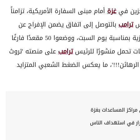
جزين في
غزة
أمام مبنى السفارة الأمريكية، تزامناً
يس
ترامب
بالتوصل إلى اتفاق يضمن الإفراج عن
جميع المحتجزين. أقام المتظاهرون مائدة عشاء رمزية بمناسبة يوم السبت، ووضعوا 50 مقعدًا فارغًا
تات تحمل منشورًا للرئيس
ترامب
على منصته 'تروث
 الرهائن!!!'، ما يعكس الضغط الشعبي المتزايد
 مراكز المساعدات بغزة
مرار في استهداف الناس