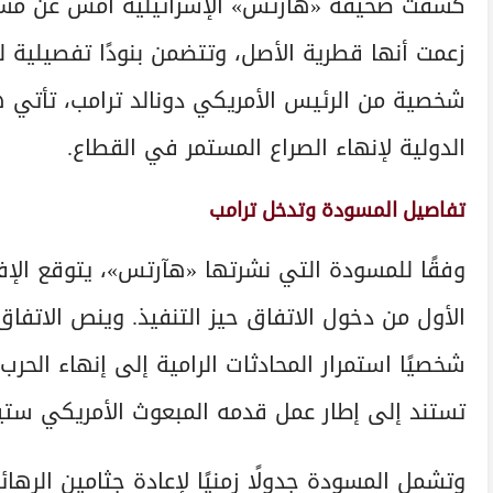
كشفت صحيفة «هآرتس» الإسرائيلية أمس عن مسود
زعمت أنها قطرية الأصل، وتتضمن بنودًا تفصيلية 
شخصية من الرئيس الأمريكي دونالد ترامب، تأتي
الدولية لإنهاء الصراع المستمر في القطاع.
تفاصيل المسودة وتدخل ترامب
وفقًا للمسودة التي نشرتها «هآرتس»، يتوقع الإفر
الأول من دخول الاتفاق حيز التنفيذ. وينص الاتفا
شخصيًا استمرار المحادثات الرامية إلى إنهاء الح
تستند إلى إطار عمل قدمه المبعوث الأمريكي ست
وتشمل المسودة جدولًا زمنيًا لإعادة جثامين الر