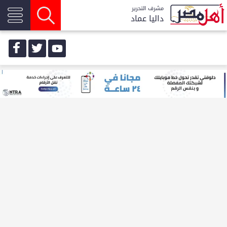
مشرف التحرير
داليا عماد