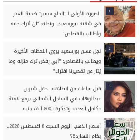
1
الصورة الأولى لـ"الحاج سمير" ضحية الغدر
في شقته ببورسعيد.. ونجله: "لن أترك حقه
وأطالب بالقصاص"
2
نجل مسن بورسعيد يروي اللحظات الأخيرة
ويطالب بالقصاص: "أبي رفض ترك منزله وما
يُثار عن تقصيرنا افتراء"
3
قبل ساعات من انطلاقه.. حفل شيرين
عبدالوهاب في الساحل الشمالي يرفع لافتة
«كامل العدد» وتذكرة بـ600 ألف جنيه
4
أسعار الذهب اليوم السبت 8 اغسطس 2026..
بكام النهاردة؟