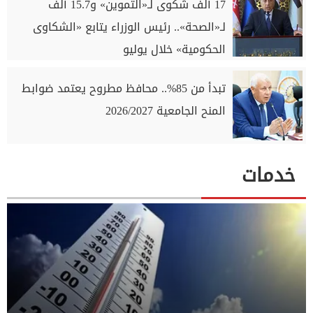
17 ألف شكوى لـ«التموين» و15.7 ألف
لـ«الصحة».. رئيس الوزراء يتابع «الشكاوى
الحكومية» خلال يوليو
تبدأ من 85%.. محافظ مطروح يعتمد ضوابط
المنح الجامعية 2026/2027
خدمات