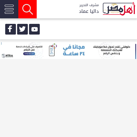
مشرف التحرير
داليا عماد