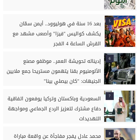
5
بعد 16 سنة في هوليوود.. أيمن سمّان
يكشف كواليس "فيزا" وأصعب مشهد مع
القرش الساعة 4 الفجر
6
إديناله تحويشة العمر.. موظفو مصنع
الألومنيوم بقنا يتهمون مستريحا جمع ملايين
الجنيهات: "كان بيصلي بينا"
7
السعودية وباكستان وتركيا يوفعون اتفاقية
دفاع مشترك لتعزيز الردع الجماعي ومواجهة
التهديدات
8
محمد عادل يفجر مفاجأة عن واقعة مباراة