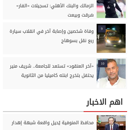
الزمالك والبنك الأهلي: تسجيلات «الفار»
سُرقت وبيعت
9
وفاة شخصين وإصابة آخر في انقلاب سيارة
ربع نقل بسوهاج
10
«آخر العنقود» تستعد للجامعة.. شريف منير
يحتفل بتخرج ابنته كاميليا من الثانوية
اهم الاخبار
محافظ المنوفية يُحيل واقعة شبهة إهدار