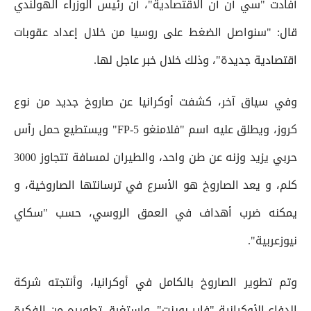
أفادت "سي أن أن الاقتصادية"، أن رئيس الوزراء الهولندي
قال: "سنواصل الضغط على روسيا من خلال إعداد عقوبات
اقتصادية جديدة"، وذلك خلال خبر عاجل لها.
وفي سياق آخر، كشفت أوكرانيا عن صاروخ جديد من نوع
كروز، ويطلق عليه اسم "فلامنغو FP-5" ويستطيع حمل رأس
حربي يزيد وزنه عن طن واحد، والطيران لمسافة تتجاوز 3000
كلم، و يعد الصاروخ هو الأسرع في ترسانتها الصاروخية، و
يمكنه ضرب أهداف في العمق الروسي، حسب "سكاي
نيوزعربية".
وتم تطوير الصاروخ بالكامل في أوكرانيا، وأنتجته شركة
الدفاع الأوكرانية "فاير بوينت"، واستغرق تطويره من الفكرة