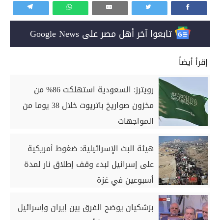
تابعوا آخر أهل مصر على Google News
إقرأ أيضاً
رويترز: السعودية استهلكت 86% من
مخزون صواريخ باتريوت خلال 38 يوما من
المواجهات
هيئة البث الإسرائيلية: ضغوط أمريكية
على إسرائيل لبدء وقف إطلاق نار لمدة
أسبوعين في غزة
بزشكيان يوضح الفرق بين إيران وإسرائيل