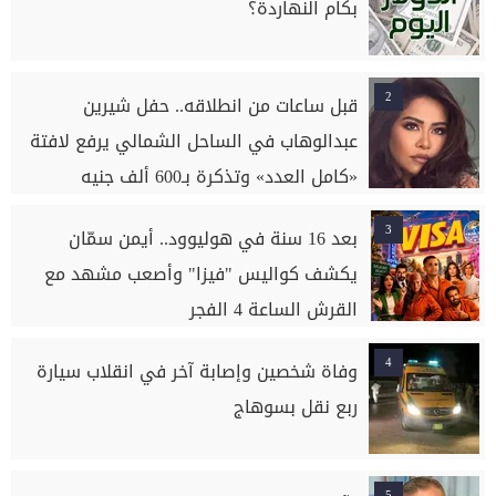
بكام النهاردة؟
2
قبل ساعات من انطلاقه.. حفل شيرين
عبدالوهاب في الساحل الشمالي يرفع لافتة
«كامل العدد» وتذكرة بـ600 ألف جنيه
3
بعد 16 سنة في هوليوود.. أيمن سمّان
يكشف كواليس "فيزا" وأصعب مشهد مع
القرش الساعة 4 الفجر
4
وفاة شخصين وإصابة آخر في انقلاب سيارة
ربع نقل بسوهاج
5