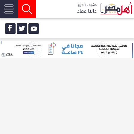
مشرف التحرير
داليا عماد