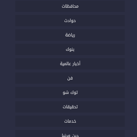
محافظات
حوادث
رياضة
بنوك
أخبار عالمية
فن
توك شو
تحقيقات
خدمات
دين ودنيا