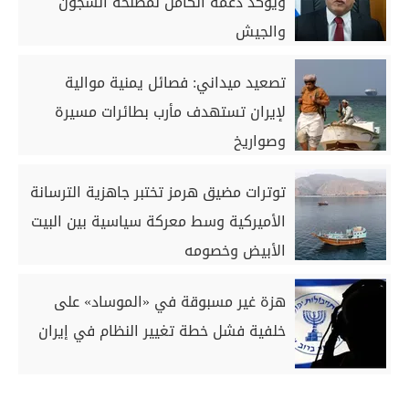
ويؤكد دعمه الكامل لمصلحة السجون
والجيش
تصعيد ميداني: فصائل يمنية موالية
لإيران تستهدف مأرب بطائرات مسيرة
وصواريخ
توترات مضيق هرمز تختبر جاهزية الترسانة
الأميركية وسط معركة سياسية بين البيت
الأبيض وخصومه
هزة غير مسبوقة في «الموساد» على
خلفية فشل خطة تغيير النظام في إيران