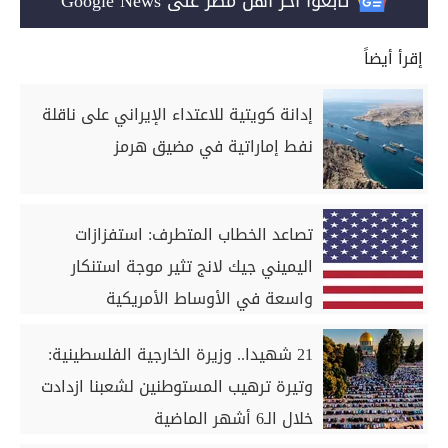
تابعوا آخر أهل مصر على Google News
إقرأ أيضاً
إدانة كويتية للاعتداء الإيراني على ناقلة
نفط إماراتية في مضيق هرمز
تصاعد الخطاب المتطرف: استفزازات
اليميني جيك لانج تثير موجة استنکار
واسعة في الأوساط الأمريكية
21 شهيدا.. وزيرة الخارجية الفلسطينية:
وتيرة ترهيب المستوطنين لشعبنا ازدادت
خلال الـ6 أشهر الماضية