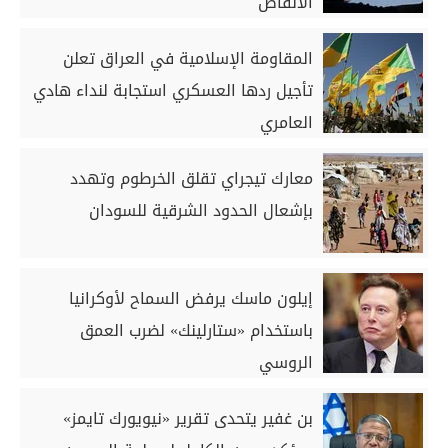
الأنقاض
المقاومة الإسلامية في العراق تعلن
تأجيل ردها العسكري استجابة لنداء هادي
العامري
معارك تيجراي تقلق الخرطوم وتهدد
بإشعال الحدود الشرقية للسودان
إيلون ماسك يرفض السماح لأوكرانيا
باستخدام «ستارلينك» لضرب العمق
الروسي
بن غفير يتحدى تقرير «نيويورك تايمز»