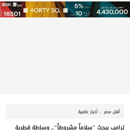
أهل مصر
أخبار عالمية
ترامب يبحث "سلاماً مشروطاً".. وساطة قطرية