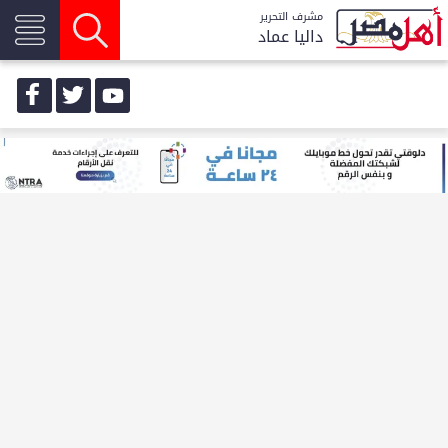
مشرف التحرير
داليا عماد