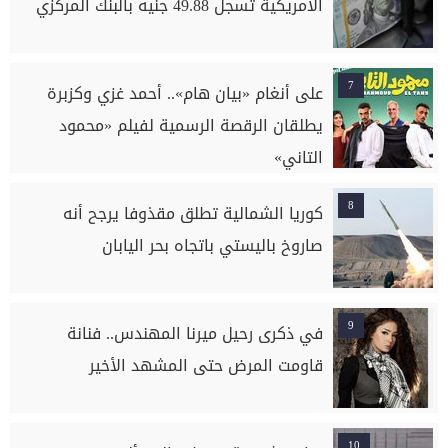
الأمريكية تسجل 49.88 جنيه بالبنك المركزي
7
على أنغام «بيان هام».. أحمد غزي وكزبرة
يطلقان الرقصة الرسمية لفيلم «محمود
التاني»
8
كوريا الشمالية تطلق مقذوفا يرجح أنه
صاروخ باليستي باتجاه بحر اليابان
9
في ذكرى رحيل ميرنا المهندس.. فنانة
قاومت المرض حتى المشهد الأخير
10