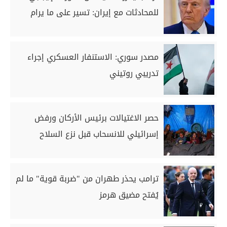
للمحادثات مع إيران: تسير ‌على ما يرام
مصدر سوري: الاستنفار العسكري إجراء
تدريبي روتيني
حصر الاغتيالات برئيس الأركان ورفض
إسرائيلي للانسحاب قبل نزع السلاح
ترامب يحذر طهران من "ضربة قوية" ما لم
يُفتح مضيق هرمز