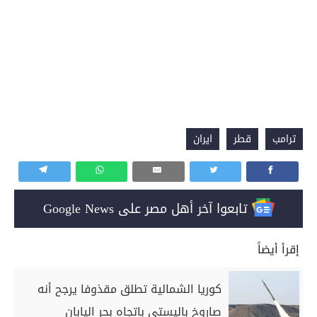
ترامب
قطر
ايران
تابعوا آخر أهل مصر على Google News
إقرأ أيضاً
كوريا الشمالية تطلق مقذوفا يرجح أنه
صاروخ باليستي باتجاه بحر اليابان