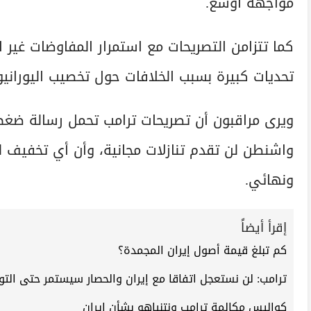
مواجهة أوسع.
كما تتزامن التصريحات مع استمرار المفاوضات غير
تحديات كبيرة بسبب الخلافات حول تخصيب اليورانيو
ويرى مراقبون أن تصريحات ترامب تحمل رسالة ضغط م
واشنطن لن تقدم تنازلات مجانية، وأن أي تخفيف 
ونهائي.
إقرأ أيضاً
كم تبلغ قيمة أصول إيران المجمدة؟
ترامب: لن نستعجل اتفاقا مع إيران والحصار سيستمر حتى التو
كواليس مكالمة ترامب ونتنياهو بشأن إيران