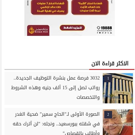
الاكثر قراءة الان
3032 فرصة عمل بنشرة التوظيف الجديدة..
1
رواتب تصل إلى 15 ألف جنيه وهذه الشروط
والتخصصات
الصورة الأولى لـ"الحاج سمير" ضحية الغدر
2
في شقته ببورسعيد.. ونجله: "لن أترك حقه
وأطالب بالقصاص"