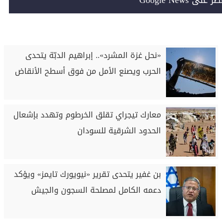
Google News
«نحل غزة المشرد».. إبراهيم الدبّة يتحدى
الحرب ويصنع الأمل من فوق أسطح الأنقاض
معارك تيجراي تقلق الخرطوم وتهدد بإشعال
الحدود الشرقية للسودان
بن غفير يتحدى تقرير «نيويورك تايمز» ويؤكد
دعمه الكامل لمصلحة السجون والجيش