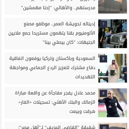
مدرستهم.. والأهالي: "إحنا مهمشين"
إديناله تحويشة العمر.. موظفو مصنع
7
الألومنيوم بقنا يتهمون مستريحا جمع ملايين
الجنيهات: "كان بيصلي بينا"
السعودية وباكستان وتركيا يوفعون اتفاقية
8
دفاع مشترك لتعزيز الردع الجماعي ومواجهة
التهديدات
محمد عادل يفجر مفاجأة عن واقعة مباراة
9
الزمالك والبنك الأهلي: تسجيلات «الفار»
سُرقت وبيعت
شقيقة "القاضي المزيف" لـ"أهل مصر":
10