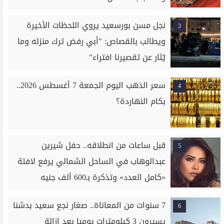
نجل مسن بورسعيد يروي اللحظات الأخيرة
3
ويطالب بالقصاص: "أبي رفض ترك منزله وما
يُثار عن تقصيرنا افتراء"
سعر الذهب اليوم الجمعة 7 أغسطس 2026..
4
بكام النهاردة؟
قبل ساعات من انطلاقه.. حفل شيرين
5
عبدالوهاب في الساحل الشمالي يرفع لافتة
«كامل العدد» وتذكرة بـ600 ألف جنيه
7 سنوات من المعاناة.. صغار نجع سعيد بدشنا
6
يسيرون 3 كيلومترات يوميا بعد إزالة