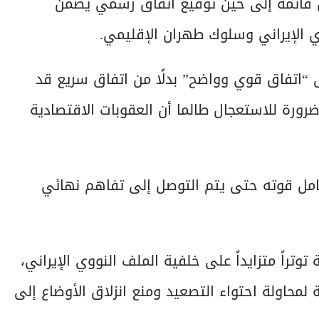
قائمة إلى حين توقيع اتفاق رسمي يضمن
وي الإيراني وسلوك طهران الإقليمي.
لى “اتفاق قوي وواضح” بدلًا من اتفاق سريع قد
رورة للاستعجال طالما أن العقوبات الاقتصادية
امل قوته حتى يتم التوصل إلى تفاهم نهائي
راً متزايداً على خلفية الملف النووي الإيراني،
محاولة احتواء التصعيد ومنع انزلاق الأوضاع إلى