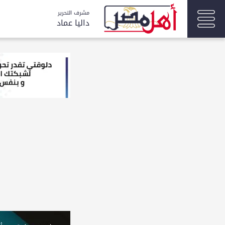
مشرف التحرير
داليا عماد