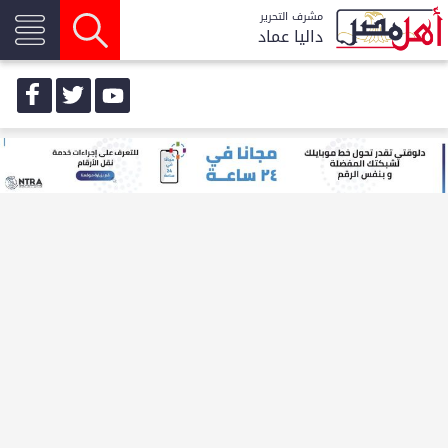
مشرف التحرير
داليا عماد