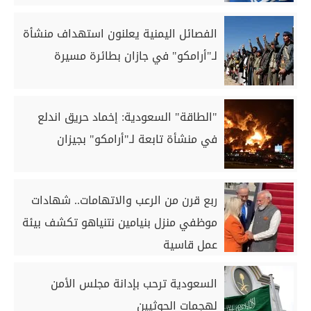
الفصائل اليمنية يعلنون استهداف منشأة
لـ"أرامكو" في جازان بطائرة مسيرة
"الطاقة" السعودية: إخماد حريق اندلع
في منشأة تابعة لـ"أرامكو" بجيزان
ربع قرن من الرعب والاتهامات.. شهادات
موظفي منزل بنيامين نتنياهو تكشف بيئة
عمل قاسية
السعودية ترحب بإدانة مجلس الأمن
لهجمات الحوثيين