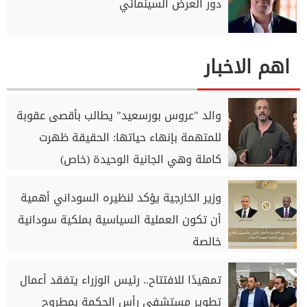
دور العرض السينمائي
اهم الاخبار
والد "عروس بورسعيد" يطالب بأقصى عقوبة
للمتهمة بإنهاء حياتها: الحقيقة ظهرت
كاملة وهي الجانية الوحيدة (خاص)
وزير الخارجية يؤكد لنظيره السوداني أهمية
أن تكون العملية السياسية بملكية سودانية
خالصة
تمهيدًا للافتتاح.. رئيس الوزراء يتفقد أعمال
تطوير مستشفى رأس الحكمة بمطروح