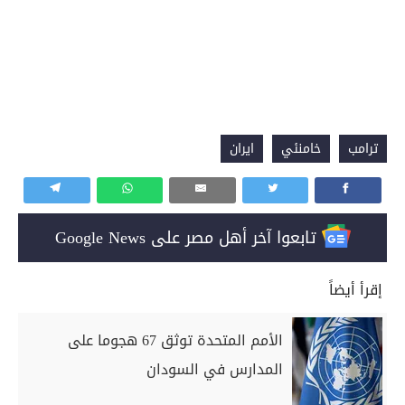
ترامب
خامنئي
ايران
تابعوا آخر أهل مصر على Google News
إقرأ أيضاً
الأمم المتحدة توثق 67 هجوما على
المدارس في السودان