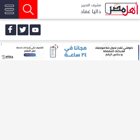
مشرف التحرير
داليا عماد