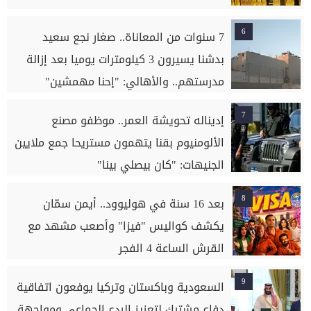
6
7 سنوات من المعاناة.. صغار نجع سعيد
بدشنا يسيرون 3 كيلومترات يوميا بعد إزالة
مدرستهم.. والأهالي: "إحنا مهمشين"
7
إديناله تحويشة العمر.. موظفو مصنع
الألومنيوم بقنا يتهمون مستريحا جمع ملايين
الجنيهات: "كان بيصلي بينا"
8
بعد 16 سنة في هوليوود.. أيمن سمّان
يكشف كواليس "فيزا" وأصعب مشهد مع
القرش الساعة 4 الفجر
9
السعودية وباكستان وتركيا يوفعون اتفاقية
دفاع مشترك لتعزيز الردع الجماعي ومواجهة