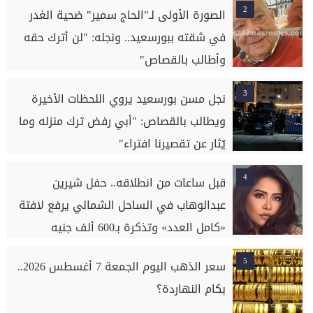
2
الصورة الأولى لـ"الحاج سمير" ضحية الغدر
في شقته ببورسعيد.. ونجله: "لن أترك حقه
وأطالب بالقصاص"
3
نجل مسن بورسعيد يروي اللحظات الأخيرة
ويطالب بالقصاص: "أبي رفض ترك منزله وما
يُثار عن تقصيرنا افتراء"
4
قبل ساعات من انطلاقه.. حفل شيرين
عبدالوهاب في الساحل الشمالي يرفع لافتة
«كامل العدد» وتذكرة بـ600 ألف جنيه
5
سعر الذهب اليوم الجمعة 7 أغسطس 2026..
بكام النهاردة؟