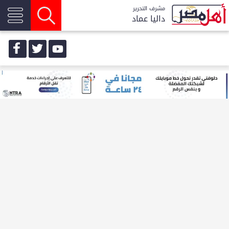
مشرف التحرير
داليا عماد