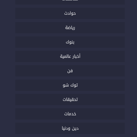
حوادث
رياضة
بنوك
أخبار عالمية
فن
توك شو
تحقيقات
خدمات
دين ودنيا