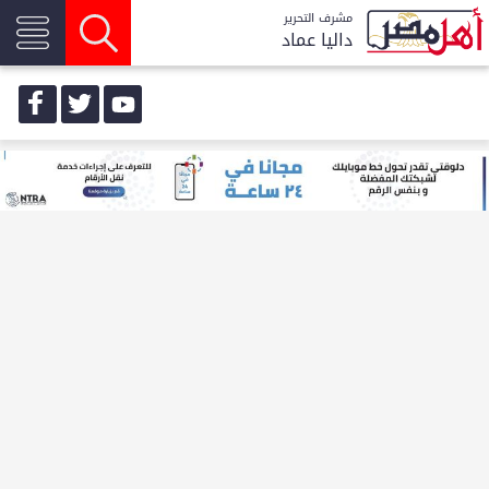
مشرف التحرير
داليا عماد