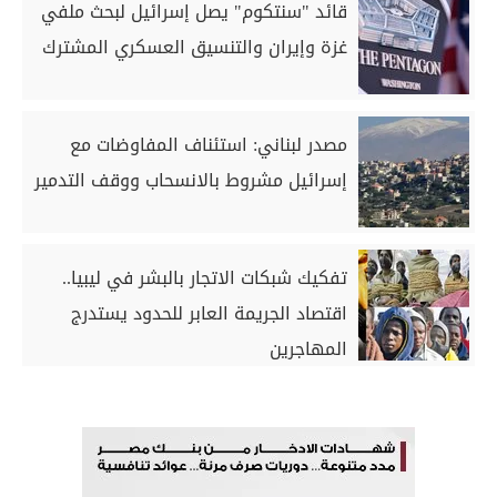
قائد "سنتكوم" يصل إسرائيل لبحث ملفي
غزة وإيران والتنسيق العسكري المشترك
مصدر لبناني: استئناف المفاوضات مع
إسرائيل مشروط بالانسحاب ووقف التدمير
تفكيك شبكات الاتجار بالبشر في ليبيا..
اقتصاد الجريمة العابر للحدود يستدرج
المهاجرين