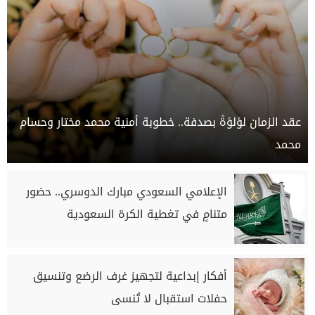
عقد الزمان لؤلؤةً بصدفة.. خطوبة أمنية محمد مختار وحسام
محمد
الإعلامي السعودي مبارك الدوسري.. حضور
متنامٍ في تغطية الكرة السعودية
أفكار إبداعية لتجهيز غرف الرضع وتنسيق
حفلات استقبال لا تُنسى