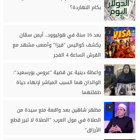
بكام النهاردة؟
2
بعد 16 سنة في هوليوود.. أيمن سمّان
يكشف كواليس "فيزا" وأصعب مشهد مع
القرش الساعة 4 الفجر
3
واعظة دينية عن قضية "عروس بورسعيد":
الوالدان هما السبب المباشر لإنهاء حياة
طفلتهما
4
مظهر شاهين بعد واقعة منع سيدة من
الصلاة في مول العرب: "الصلاة لا تبرر قطع
الأرزاق"