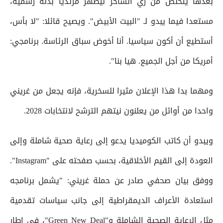
بعدها يتخلص من زي الساحر ليظهر مرتديا بدلة رسمية،
مستعدا فيما يبدو لـ "البيت الأبيض". ويصيح قائلا: "لا بأس،
أستطيع أن أكون سياسيا. أنا أخوض سباق الرئاسة. برنامجي:
أمريكا من أجل الجميع. هيا بنا".
ومهما بدا هذا الإعلان مثيرا للسخرية، فإنه يجعل من غريني
واحدا من أوائل من يعلنون نيتهم الترشح لانتخابات 2028.
ويبدو أن كاتب الكوميديا يدعو إلى رعاية صحية شاملة وإلى
العودة إلى القيم الأخلاقية، بحسب صفحته على "Instagram".
ووفق بيان صحفي صادر عن حملة غريني: "يشمل برنامجه
استعادة الأعراف الديمقراطية إلى جانب سياسات تقدمية
مثل الرعاية الصحية الشاملة و"Green New Deal"، في إطار