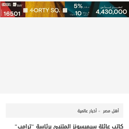
أهل مصر
أخبار عالمية
كاتب عائلة سيمبسونز المتنبئ برئاسة "ترامب"