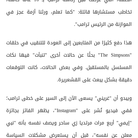
تخاطب مستشارها قائلة: "كما تعلم، ورثنا أزمة عجز في
الموازنة من الرئيس ترامب".
هذا دفع كثيرًا من المتابعين إلى العودة للتنقيب في حلقات
"The Simpsons" بحثًا عن حالات أخرى "تنبأت" فيها نكات
المسلسل بالمستقبل. وفي بعض الحالات، كانت التوقعات
دقيقة بشكل يبعث على القشعريرة.
ويبدو أن "غريني" يسعى الآن إلى السير على خطى ترامب؛
ففي فيديو نُشر على "Instagram"، يظهر الفائز بجائزة
"إيمي" أربع مرات مرتديا زي ساحر ويصف نفسه بأنه "نبي
معلن عن نفسه"، قبل أن يستعرض مشكلات السياسة