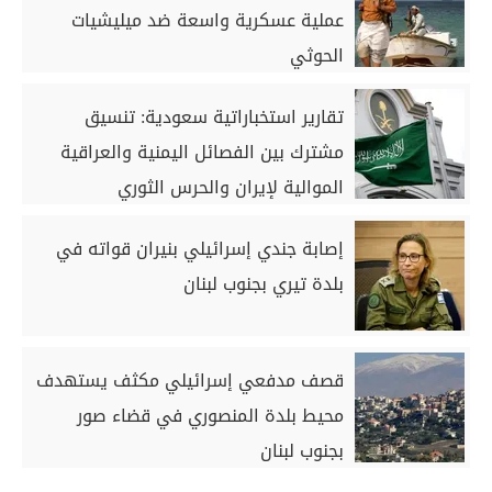
عملية عسكرية واسعة ضد ميليشيات
الحوثي
تقارير استخباراتية سعودية: تنسيق
مشترك بين الفصائل اليمنية والعراقية
الموالية لإيران والحرس الثوري
لاستهداف المملكة
إصابة جندي إسرائيلي بنيران قواته في
بلدة تيري بجنوب لبنان
قصف مدفعي إسرائيلي مكثف يستهدف
محيط بلدة المنصوري في قضاء صور
بجنوب لبنان