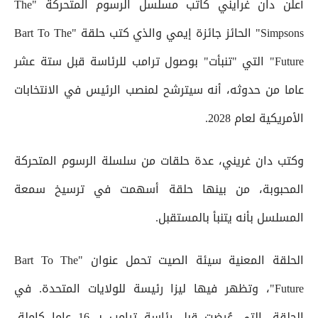
أعلن دان غرايني كاتب مسلسل الرسوم المتحركة "The
Simpsons" الحائز جائزة إيمي والذي كتب حلقة "Bart To The
Future" التي "تنبأت" بوصول ترامب للرئاسة قبل ستة عشر
عاما من حدوثه، أنه سيترشح لمنصب الرئيس في الانتخابات
الأمريكية لعام 2028.
وكتب دان غريني، عدة حلقات من سلسلة الرسوم المتحركة
المحبوبة، من بينها حلقة أسهمت في ترسيخ سمعة
المسلسل بأنه يتنبأ بالمستقبل.
الحلقة المعنية سيئة الصيت تحمل عنوان "Bart To The
Future"، وتظهر فيها ليزا رئيسة للولايات المتحدة. في
الحلقة، التي عُرضت قبل رئاسة ترامب بـ 16 عاما كاملة،