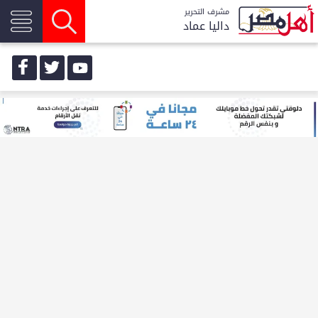
مشرف التحرير
داليا عماد