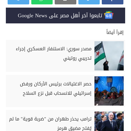
تابعوا آخر أهل مصر على Google News
إقرأ أيضاً
مصدر سوري: الاستنفار العسكري إجراء
تدريبي روتيني
حصر الاغتيالات برئيس الأركان ورفض
إسرائيلي للانسحاب قبل نزع السلاح
ترامب يحذر طهران من "ضربة قوية" ما لم
يُفتح مضيق هرمز