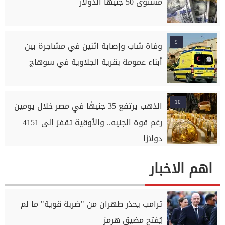
مستوى 50 جنيها الدولار
9
وفاة شاب وإصابة اثنين في مشاجرة بين
أبناء عمومة بقرية الجلاوية في سوهاج
10
الذهب يرتفع 35 جنيهًا في مصر خلال يومين
رغم قوة الجنيه.. والأوقية تقفز إلى 4151
دولارًا
اهم الاخبار
ترامب يحذر طهران من "ضربة قوية" ما لم
يُفتح مضيق هرمز