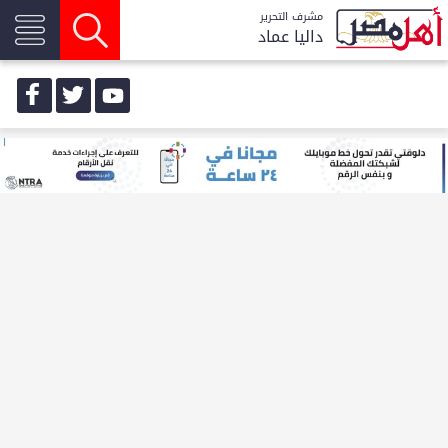
مشرف التحرير
داليا عماد