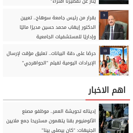
يُثار عن تقصيرنا افتراء"
9
بقرار من رئيس جامعة سوهاج.. تعيين
الدكتور إيهاب محمد حسين مديرًا ماليًا
وإداريًا للمستشفيات الجامعية
10
حرصًا على دقة البيانات.. تعليق مؤقت لإرسال
الإيرادات اليومية لفيلم "الجواهرجي"
اهم الاخبار
إديناله تحويشة العمر.. موظفو مصنع
الألومنيوم بقنا يتهمون مستريحا جمع ملايين
الجنيهات: "كان بيصلي بينا"