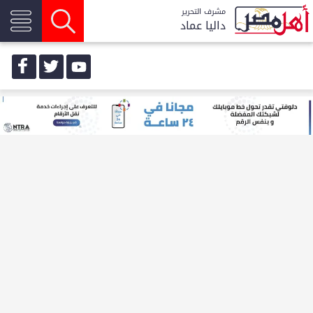
مشرف التحرير
داليا عماد