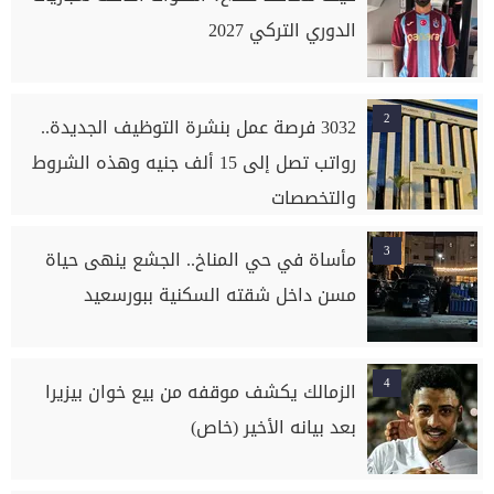
الدوري التركي 2027
2
3032 فرصة عمل بنشرة التوظيف الجديدة..
رواتب تصل إلى 15 ألف جنيه وهذه الشروط
والتخصصات
3
مأساة في حي المناخ.. الجشع ينهى حياة
مسن داخل شقته السكنية ببورسعيد
4
الزمالك يكشف موقفه من بيع خوان بيزيرا
بعد بيانه الأخير (خاص)