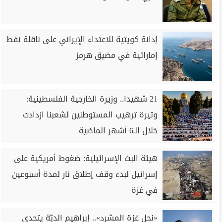
إدانة كويتية للاعتداء الإيراني على ناقلة نفط
إماراتية في مضيق هرمز
21 شهيدا.. وزيرة الخارجية الفلسطينية:
وتيرة ترهيب المستوطنين لشعبنا ازدادت
خلال الـ6 أشهر الماضية
هيئة البث الإسرائيلية: ضغوط أمريكية على
إسرائيل لبدء وقف إطلاق نار لمدة أسبوعين
في غزة
«نحل غزة المشرد».. إبراهيم الدبّة يتحدى