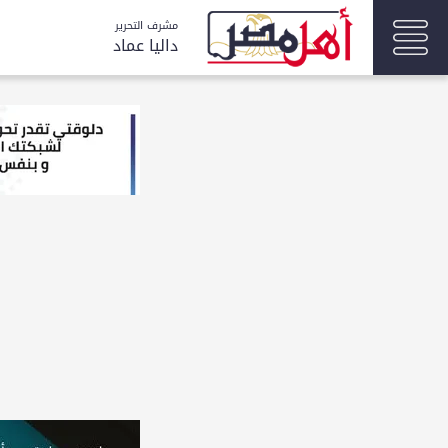
مشرف التحرير
داليا عماد