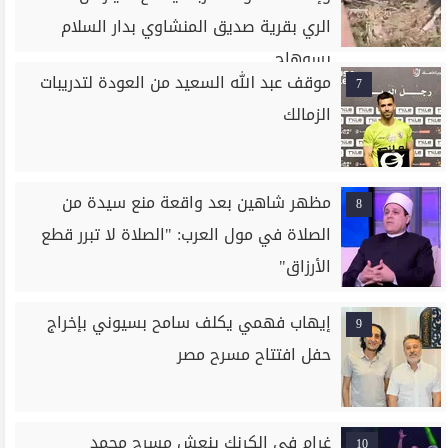
الري بقرية صديق المنشاوي بدار السلام
بسوهاج
موقف عبد الله السعيد من العودة لتدريبات
7
الزمالك
مظهر شاهين بعد واقعة منع سيدة من
8
الصلاة في مول العرب: "الصلاة لا تبرر قطع
الأرزاق"
إيهاب فهمي يكلف سامح بسيوني بإخراج
9
حفل افتتاح مسرح مصر
غرام في الكرنك ينعش مسرح محمد
10