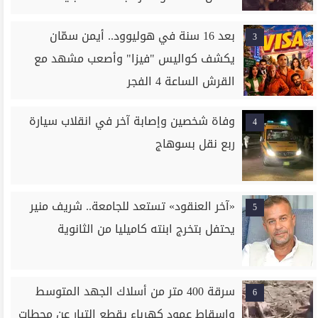
بعد 16 سنة في هوليوود.. أيمن سمّان
3
يكشف كواليس "فيزا" وأصعب مشهد مع
القرش الساعة 4 الفجر
وفاة شخصين وإصابة آخر في انقلاب سيارة
4
ربع نقل بسوهاج
«آخر العنقود» تستعد للجامعة.. شريف منير
5
يحتفل بتخرج ابنته كاميليا من الثانوية
سرقة 400 متر من أسلاك الجهد المتوسط
6
وإسقاط عمود كهرباء يقطع التيار عن محطات