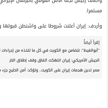
وأضاف رئيس لجنة الأمن القومي بالبرلمان الإيراني
مستمرا.
وأردف: إيران أعلنت شروطا على واشنطن قبولها وم
إقرأ أيضاً
"أبوالغيط": نتضامن مع الكويت في كل ما تتخذه من إجراءات ل
الجيش الأمريكي: إيران انتهكت اتفاق وقف إطلاق النار
مصر تدين هجمات إيران على الكويت.. وتؤكد: أمن الخليج جزء م