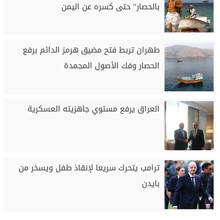
بالحصار" حتى كسره عن اليمن
طهران تربط فتح مضيق هرمز الدائم برفع
الحصار وفك الأصول المجمدة
العراق يرفع مستوي جاهزيته العسكرية
ترامب يتحرك سريعا لإنقاذ طفل ويسخر من
بايدن