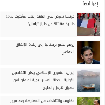
إقرأ أيضاً
فرنسا تعرض على الهند إنتاجا مشتركا لـ100
طائرة مقاتلة من طراز "رافال"
روبيو يدعو بريطانيا إلى زيادة الإنفاق
الدفاعي
إيران: الشورى الإسلامي يعلن التفاصيل
الأولية للخطة الاستراتيجية لضمان أمن
مضيق هرمز والخليج
مخاوف وانتقادات من المعارضة بعد مرور