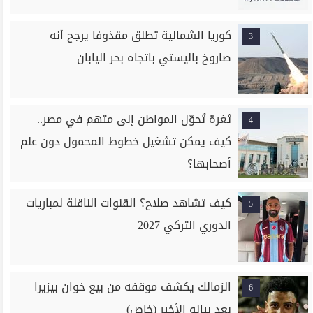
كوريا الشمالية تطلق مقذوفا يرجح أنه
3
صاروخ باليستي باتجاه بحر اليابان
ثغرة تُحوّل المواطن إلى متهم في مصر..
4
كيف يمكن تشغيل خطوط المحمول دون علم
أصحابها؟
كيف تشاهد صلاح؟ القنوات الناقلة لمباريات
5
الدوري التركي 2027
الزمالك يكشف موقفه من بيع خوان بيزيرا
6
بعد بيانه الأخير (خاص)