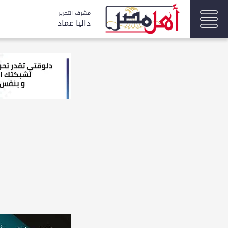
مشرف التحرير
داليا عماد