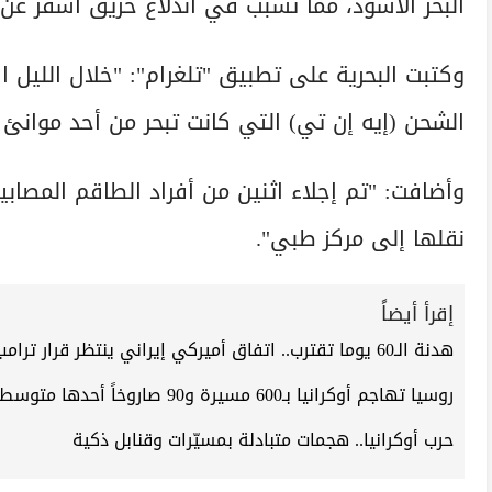
البحر الأسود، مما تسبب في اندلاع حريق أسفر عن 
وكتبت البحرية على تطبيق "تلغرام": "خلال الليل
الشحن (إيه إن تي) التي كانت تبحر من أحد موانئ
وأضافت: "تم إجلاء اثنين من أفراد الطاقم المصابي
نقلها إلى مركز طبي".
إقرأ أيضاً
هدنة الـ60 يوما تقترب.. اتفاق أميركي إيراني ينتظر قرار ترامب
روسيا تهاجم أوكرانيا بـ600 مسيرة و90 صاروخاً أحدها متوسط المدى
حرب أوكرانيا.. هجمات متبادلة بمسيّرات وقنابل ذكية