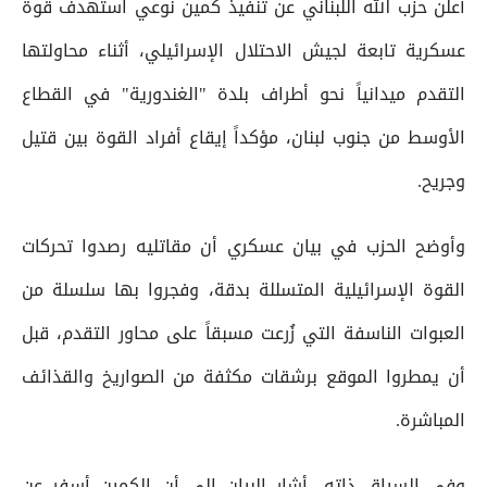
أعلن حزب الله اللبناني عن تنفيذ كمين نوعي استهدف قوة
عسكرية تابعة لجيش الاحتلال الإسرائيلي، أثناء محاولتها
التقدم ميدانياً نحو أطراف بلدة "الغندورية" في القطاع
الأوسط من جنوب لبنان، مؤكداً إيقاع أفراد القوة بين قتيل
وجريح.
وأوضح الحزب في بيان عسكري أن مقاتليه رصدوا تحركات
القوة الإسرائيلية المتسللة بدقة، وفجروا بها سلسلة من
العبوات الناسفة التي زُرعت مسبقاً على محاور التقدم، قبل
أن يمطروا الموقع برشقات مكثفة من الصواريخ والقذائف
المباشرة.
وفي السياق ذاته، أشار البيان إلى أن الكمين أسفر عن