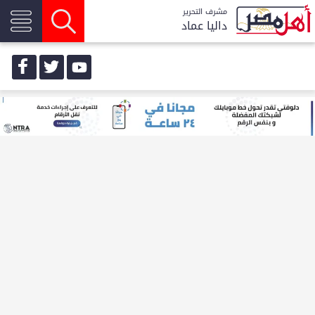
مشرف التحرير
داليا عماد