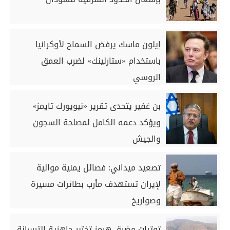
إيلون ماسك يرفض السماح لأوكرانيا
باستخدام «ستارلينك» لضرب العمق
الروسي
بن غفير يتحدى تقرير «نيويورك تايمز»
ويؤكد دعمه الكامل لمصلحة السجون
والجيش
تصعيد ميداني: فصائل يمنية موالية
لإيران تستهدف مأرب بطائرات مسيرة
وصواريخ
توترات مضيق هرمز تختبر جاهزية الترسانة