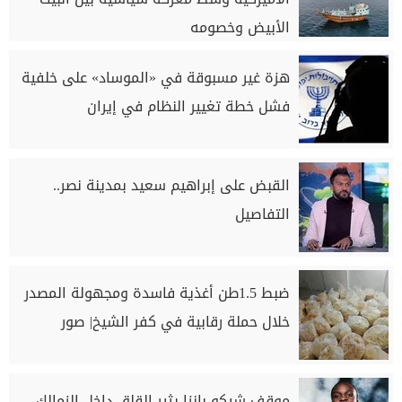
الأبيض وخصومه
هزة غير مسبوقة في «الموساد» على خلفية
فشل خطة تغيير النظام في إيران
القبض على إبراهيم سعيد بمدينة نصر..
التفاصيل
ضبط 1.5طن أغذية فاسدة ومجهولة المصدر
خلال حملة رقابية في كفر الشيخ| صور
موقف شيكو بانزا يثير القلق داخل الزمالك