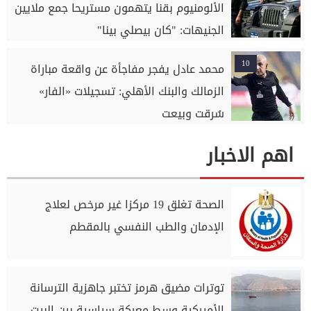
الألومنيوم بقنا يتهمون مستريحا جمع ملايين
الجنيهات: "كان بيصلي بينا"
10
محمد عادل يفجر مفاجأة عن واقعة مباراة
الزمالك والبنك الأهلي: تسجيلات «الفار»
سُرقت وبيعت
اهم الاخبار
الصحة تغلق 19 مركزا غير مرخص لعلاج
الإدمان والطب النفسي بالمقطم
توترات مضيق هرمز تختبر جاهزية الترسانة
الأميركية وسط معركة سياسية بين البيت