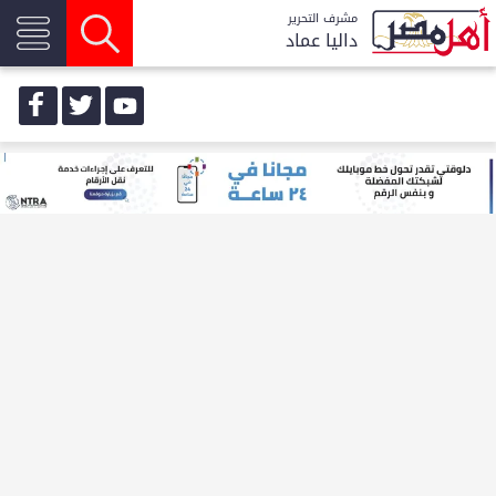
مشرف التحرير
داليا عماد