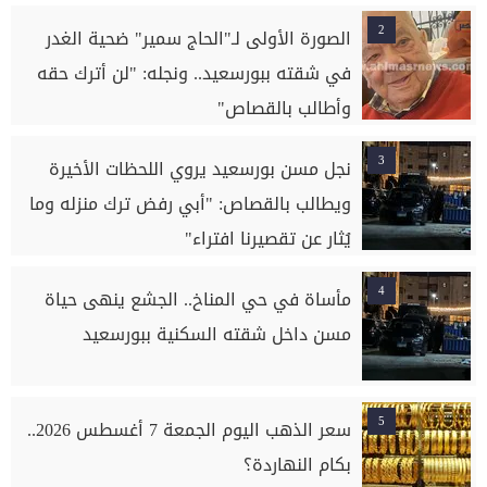
2
الصورة الأولى لـ"الحاج سمير" ضحية الغدر
في شقته ببورسعيد.. ونجله: "لن أترك حقه
وأطالب بالقصاص"
3
نجل مسن بورسعيد يروي اللحظات الأخيرة
ويطالب بالقصاص: "أبي رفض ترك منزله وما
يُثار عن تقصيرنا افتراء"
4
مأساة في حي المناخ.. الجشع ينهى حياة
مسن داخل شقته السكنية ببورسعيد
5
سعر الذهب اليوم الجمعة 7 أغسطس 2026..
بكام النهاردة؟