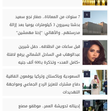
6
7 سنوات من المعاناة.. صغار نجع سعيد
بدشنا يسيرون 3 كيلومترات يوميا بعد إزالة
مدرستهم.. والأهالي: "إحنا مهمشين"
7
قبل ساعات من انطلاقه.. حفل شيرين
عبدالوهاب في الساحل الشمالي يرفع لافتة
«كامل العدد» وتذكرة بـ600 ألف جنيه
8
السعودية وباكستان وتركيا يوفعون اتفاقية
دفاع مشترك لتعزيز الردع الجماعي ومواجهة
التهديدات
9
إديناله تحويشة العمر.. موظفو مصنع