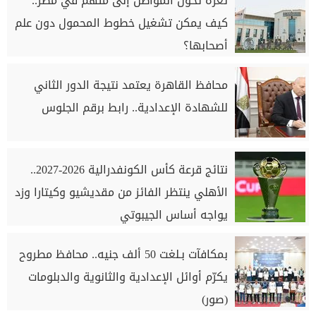
ثغرة تُحوّل المواطن إلى متهم في مصر..
كيف يمكن تشغيل خطوط المحمول دون علم
أصحابها؟
محافظ القاهرة يعتمد نتيجة الدور الثاني
للشهادة الإعدادية.. رابط برقم الجلوس
نتائج قرعة كأس الكونفدرالية 2026-2027..
الأهلي ينتظر الفائز من مقديشيو وكيتارا وزد
يواجه أساس الجيبوتي
بمكافآت بـلغت 50 ألف جنيه.. محافظ مطروح
يكرّم أوائل الإعدادية والثانوية والدبلومات
(صور)