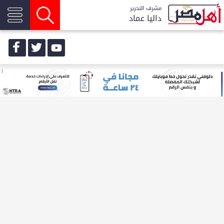
مشرف التحرير
داليا عماد