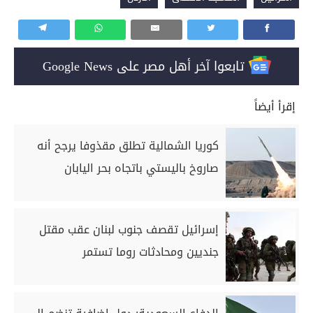
تابعوا آخر أهل مصر على Google News
إقرأ أيضاً
كوريا الشمالية تطلق مقذوفا يرجح أنه
صاروخ باليستي باتجاه بحر اليابان
إسرائيل تقصف جنوب لبنان عقب مقتل
جنديين ومحادثات روما تستمر