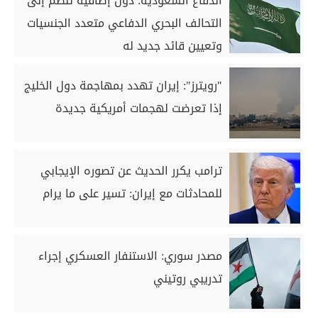
الدفاع السعودية: دول إضافية تنضم إلى
التحالف البحري الدفاعي متعدد الجنسيات
وتعيين قائد جديد له
"رويترز": إيران تهدد بمهاجمة دول الخليج
إذا تعرضت لهجمات أمريكية جديدة
ترامب يكرر الحديث عن تصوره الإيجابي
للمحادثات مع إيران: تسير ‌على ما يرام
مصدر سوري: الاستنفار العسكري إجراء
تدريبي روتيني