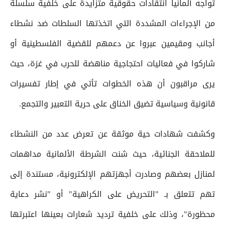
تواجه ألمانيا انتقادات حقوقية متزايدة على خلفية سلسلة
من الإجراءات المشددة التي اتخذتها السلطات ضد نشطاء
أجانب ومقيمين عبروا عن دعمهم للقضية الفلسطينية أو
شاركوا في فعاليات احتجاجية مناهضة للحرب في غزة، حيث
يرى مراقبون أن هذه الخطوات تأتي في إطار تفسيرات
قانونية وسياسية تضيق الخناق على حرية التعبير والتجمع.
وكشفت شهادات حية موثقة عن تعرض عدد من النشطاء
للملاحقة الجنائية، حيث شنت الشرطة الألمانية مداهمات
لمنازل بعضهم وصادرت أجهزتهم الإلكترونية، مستندة إلى
تهم تتعلق بـ "التحريض على الكراهية" أو "نشر دعاية
محظورة"، وذلك على خلفية ترديد شعارات بعينها اعتبرتها