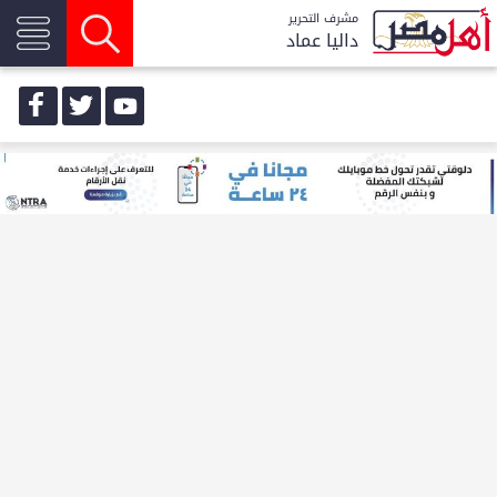
مشرف التحرير
داليا عماد