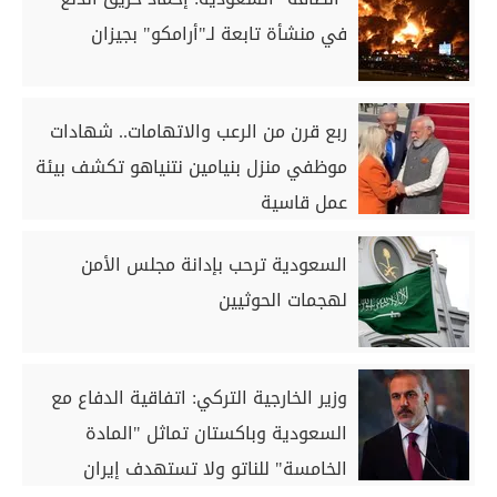
في منشأة تابعة لـ"أرامكو" بجيزان
ربع قرن من الرعب والاتهامات.. شهادات
موظفي منزل بنيامين نتنياهو تكشف بيئة
عمل قاسية
السعودية ترحب بإدانة مجلس الأمن
لهجمات الحوثيين
وزير الخارجية التركي: اتفاقية الدفاع مع
السعودية وباكستان تماثل "المادة
الخامسة" للناتو ولا تستهدف إيران