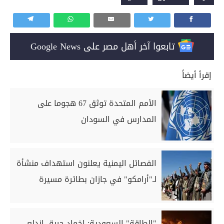
تابعوا آخر أهل مصر على Google News
إقرأ أيضاً
الأمم المتحدة توثق 67 هجوما على
المدارس في السودان
الفصائل اليمنية يعلنون استهداف منشأة
لـ"أرامكو" في جازان بطائرة مسيرة
"الطاقة" السعودية: إخماد حريق اندلع