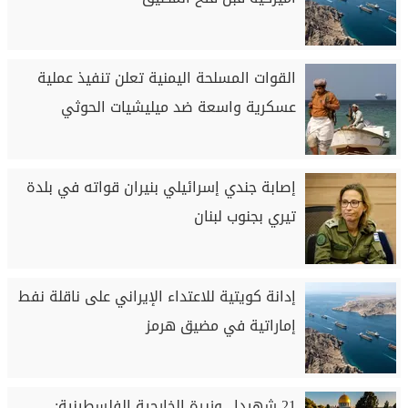
القوات المسلحة اليمنية تعلن تنفيذ عملية
عسكرية واسعة ضد ميليشيات الحوثي
إصابة جندي إسرائيلي بنيران قواته في بلدة
تيري بجنوب لبنان
إدانة كويتية للاعتداء الإيراني على ناقلة نفط
إماراتية في مضيق هرمز
21 شهيدا.. وزيرة الخارجية الفلسطينية: