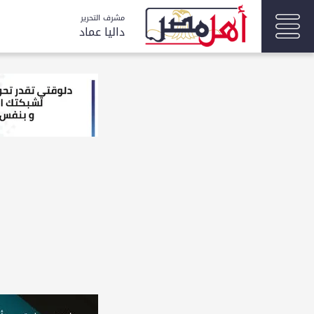
مشرف التحرير
داليا عماد