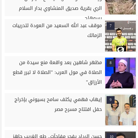
الري بقرية صديق المنشاوي بدار السلام
بسوهاج
موقف عبد الله السعيد من العودة لتدريبات
7
الزمالك
مظهر شاهين بعد واقعة منع سيدة من
8
الصلاة في مول العرب: "الصلاة لا تبرر قطع
الأرزاق"
إيهاب فهمي يكلف سامح بسيوني بإخراج
9
حفل افتتاح مسرح مصر
حسن الرداد يفجر مفاجآت.. طه الغريب جاهز
10