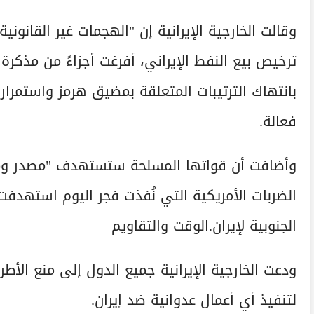
وقالت الخارجية الإيرانية إن "الهجمات غير القانوني
ترخيص بيع النفط الإيراني، أفرغت أجزاءً من مذك
بانتهاك الترتيبات المتعلقة بمضيق هرمز واستمرار ا
فعالة.
وأضافت أن قواتها المسلحة ستستهدف "مصدر ومنطل
الضربات الأمريكية التي نُفذت فجر اليوم استهدفت 
الجنوبية لإيران.الوقت والتقاويم
ودعت الخارجية الإيرانية جميع الدول إلى منع الأط
لتنفيذ أي أعمال عدوانية ضد إيران.