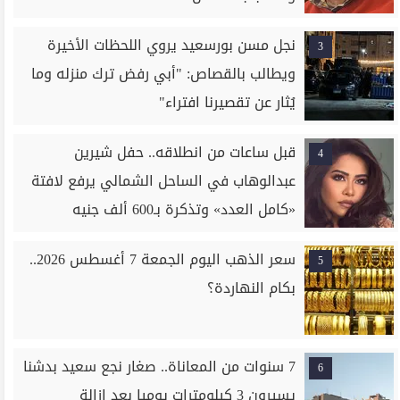
نجل مسن بورسعيد يروي اللحظات الأخيرة
3
ويطالب بالقصاص: "أبي رفض ترك منزله وما
يُثار عن تقصيرنا افتراء"
قبل ساعات من انطلاقه.. حفل شيرين
4
عبدالوهاب في الساحل الشمالي يرفع لافتة
«كامل العدد» وتذكرة بـ600 ألف جنيه
سعر الذهب اليوم الجمعة 7 أغسطس 2026..
5
بكام النهاردة؟
7 سنوات من المعاناة.. صغار نجع سعيد بدشنا
6
يسيرون 3 كيلومترات يوميا بعد إزالة