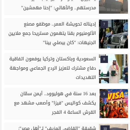
مدرستهم.. والأهالي: "إحنا مهمشين"
إديناله تحويشة العمر.. موظفو مصنع
7
الألومنيوم بقنا يتهمون مستريحا جمع ملايين
الجنيهات: "كان بيصلي بينا"
السعودية وباكستان وتركيا يوفعون اتفاقية
8
دفاع مشترك لتعزيز الردع الجماعي ومواجهة
التهديدات
بعد 16 سنة في هوليوود.. أيمن سمّان
9
يكشف كواليس "فيزا" وأصعب مشهد مع
القرش الساعة 4 الفجر
شقيقة "القاضي المزيف" لـ"أهل مصر":
10