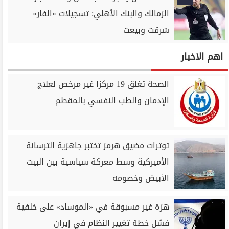
الزمالك والبنك الأهلي: تسجيلات «الفار»
سُرقت وبيعت
اهم الاخبار
الصحة تغلق 19 مركزا غير مرخص لعلاج
الإدمان والطب النفسي بالمقطم
توترات مضيق هرمز تختبر جاهزية الترسانة
الأميركية وسط معركة سياسية بين البيت
الأبيض وخصومه
هزة غير مسبوقة في «الموساد» على خلفية
فشل خطة تغيير النظام في إيران