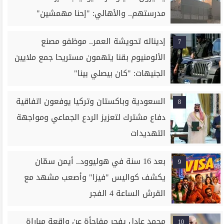
مدرستهم.. والأهالي: "إحنا مهمشين"
إديناله تحويشة العمر.. موظفو مصنع
7
الألومنيوم بقنا يتهمون مستريحا جمع ملايين
الجنيهات: "كان بيصلي بينا"
السعودية وباكستان وتركيا يوفعون اتفاقية
8
دفاع مشترك لتعزيز الردع الجماعي ومواجهة
التهديدات
بعد 16 سنة في هوليوود.. أيمن سمّان
9
يكشف كواليس "فيزا" وأصعب مشهد مع
القرش الساعة 4 الفجر
محمد عادل يفجر مفاجأة عن واقعة مباراة
10