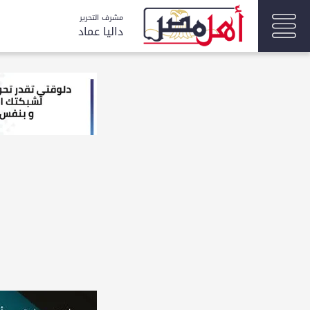
مشرف التحرير
داليا عماد