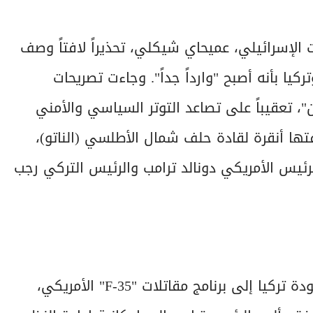
الإسرائيلي، عميحاي شيكلي، تحذيراً لافتاً وصف
يا بأنه أصبح "وارداً جداً". وجاءت تصريحات
، تعقيباً على تصاعد التوتر السياسي والأمني
تها أنقرة لقادة حلف شمال الأطلسي (الناتو)،
رئيس الأمريكي دونالد ترامب والرئيس التركي رجب
تتمحور المخاوف الإسرائيلية الحالية حول احتمال عودة تركيا إلى برنامج مقاتلات "F-35" الأمريكي،