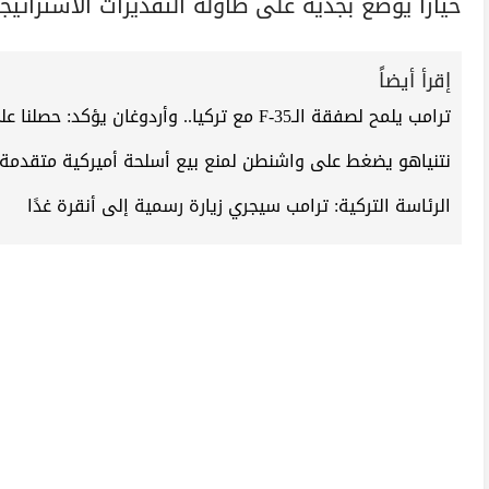
خياراً يوضع بجدية على طاولة التقديرات الاستراتيجي
إقرأ أيضاً
ترامب يلمح لصفقة الـF-35 مع تركيا.. وأردوغان يؤكد: حصلنا على وعدٍ بـ5 مقاتلات
نتنياهو يضغط على واشنطن لمنع بيع أسلحة أميركية متقدمة ل
الرئاسة التركية: ترامب سيجري زيارة رسمية إلى أنقرة غدًا