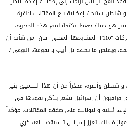
قد ألمح الرئيس ترامب إلى إمكانية إعادة النظر
واشنطن ستبحث إمكانية بيع المقاتلات لأنقرة.
ين نتنياهو حملة ضغط مكثفة لمنع هذه الخطوة،
معتبراً أن تزويد تركيا بمقاتلات شبح متطورة أو محركات "F110" لمشروعها المحلي "قآن" من شأنه أن
طقة، ويقلص ما تصفه تل أبيب بـ"تفوقها النوعي".
 واشنطن وأنقرة، محذراً من أن هذا التنسيق يثير
ويرى مراقبون أن إسرائيل تشعر بتآكل نفوذها في
سرائيلية واليونانية على صفقة المقاتلات، مؤكداً
موازاة ذلك، تعزز إسرائيل تنسيقها العسكري