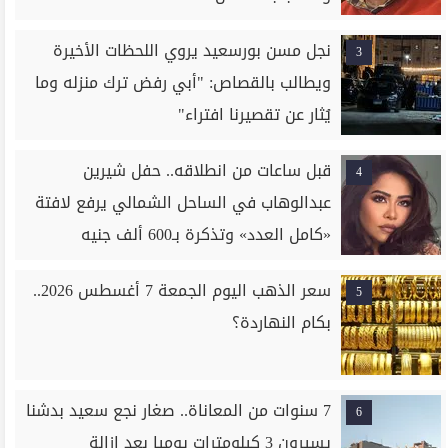
نجل مسن بورسعيد يروي اللحظات الأخيرة
3
ويطالب بالقصاص: "أبي رفض ترك منزله وما
يُثار عن تقصيرنا افتراء"
قبل ساعات من انطلاقه.. حفل شيرين
4
عبدالوهاب في الساحل الشمالي يرفع لافتة
«كامل العدد» وتذكرة بـ600 ألف جنيه
سعر الذهب اليوم الجمعة 7 أغسطس 2026..
5
بكام النهاردة؟
7 سنوات من المعاناة.. صغار نجع سعيد بدشنا
6
يسيرون 3 كيلومترات يوميا بعد إزالة