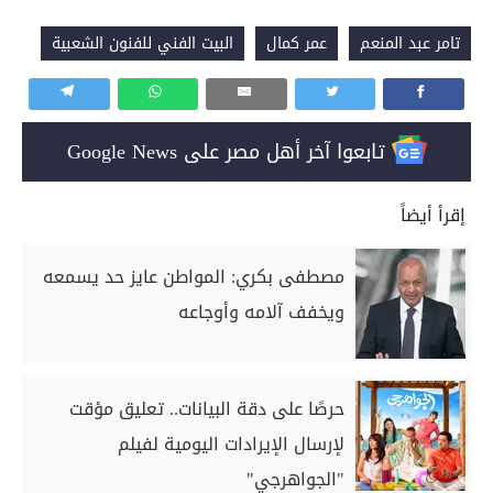
تامر عبد المنعم
عمر كمال
البيت الفني للفنون الشعبية
تابعوا آخر أهل مصر على Google News
إقرأ أيضاً
مصطفى بكري: المواطن عايز حد يسمعه
ويخفف آلامه وأوجاعه
حرصًا على دقة البيانات.. تعليق مؤقت
لإرسال الإيرادات اليومية لفيلم
"الجواهرجي"