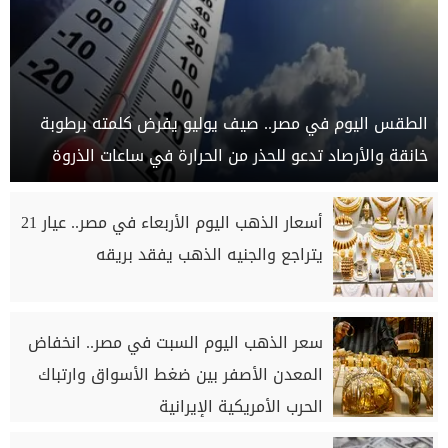
الطقس اليوم في مصر.. صيف يوليو يفرض كلمته برطوبة
خانقة والأرصاد تدعو للحذر من الحرارة في ساعات الذروة
أسعار الذهب اليوم الأربعاء في مصر.. عيار 21
يتراجع والجنيه الذهب يفقد بريقه
سعر الذهب اليوم السبت في مصر.. انخفاض
المعدن الأصفر بين ضغط الأسواق وارتباك
الحرب الأمريكية الإيرانية