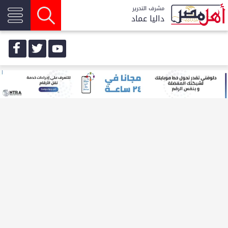
مشرف التحرير
داليا عماد