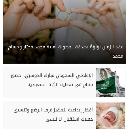
عقد الزمان لؤلؤةً بصدفة.. خطوبة أمنية محمد مختار وحسام
محمد
الإعلامي السعودي مبارك الدوسري.. حضور
متنامٍ في تغطية الكرة السعودية
أفكار إبداعية لتجهيز غرف الرضع وتنسيق
حفلات استقبال لا تُنسى