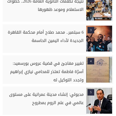
نتيجة تظلمات الثانوية العامة 2026.. خطوات
الاستعلام وموعد ظهورها
3
6 سبتمبر.. محمد صلاح أمام محكمة القاهرة
الجديدة لأداء اليمين الحاسمة
4
تغيير مفاجئ في قضية عروس بورسعيد:
أسرّة فاطمة تعتذر للمحامي نيازي إبراهيم
وتجدد التوكيل له
5
مدبولي: إنشاء مدينة عمرانية على مستوى
عالمي في علم الروم بمطروح