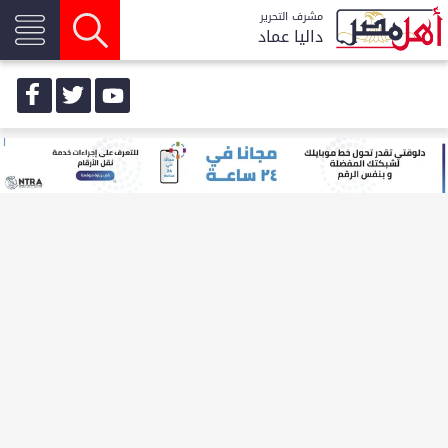
مشرف التحرير
داليا عماد