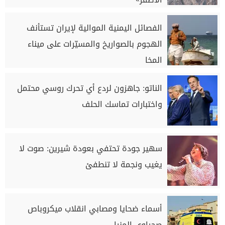
الفصائل اليمنية الموالية لإيران تستأنف
الهجوم بالصواريخ والمسيّرات على ميناء
المخا
الناتو: جاهزون لردع أي تحرك روسي محتمل
واختبارات تماسك الحلف
سهير جودة تحتفي بعودة شيرين: صوت لا
يغيب ونجمة لا تنطفئ
أسماء ضحايا ومصابي انقلاب ميكروباص
صحراوي المنيا