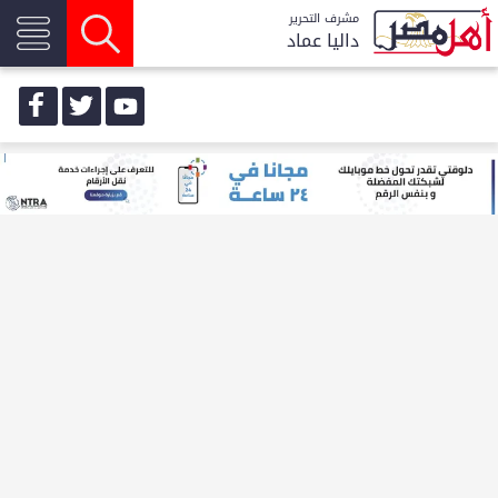
مشرف التحرير
داليا عماد