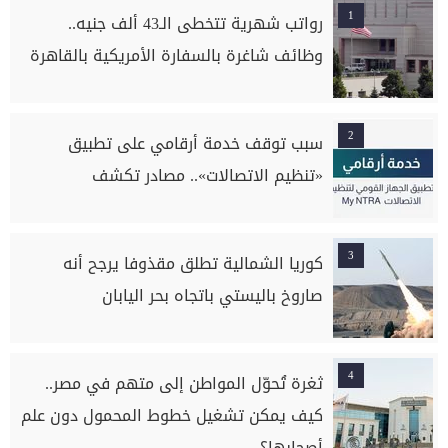
1
رواتب شهرية تتخطى الـ43 ألف جنيه..
وظائف شاغرة بالسفارة الأمريكية بالقاهرة
2
سبب توقف خدمة أرقامي على تطبيق
«تنظيم الاتصالات».. مصادر تكشف
3
كوريا الشمالية تطلق مقذوفا يرجح أنه
صاروخ باليستي باتجاه بحر اليابان
4
ثغرة تُحوّل المواطن إلى متهم في مصر..
كيف يمكن تشغيل خطوط المحمول دون علم
أصحابها؟