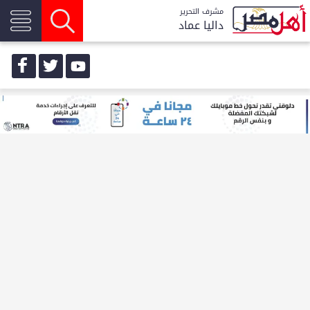
مشرف التحرير
داليا عماد