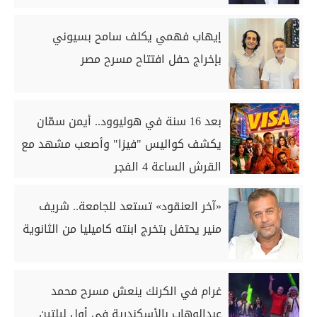
إيهاب فهمي يكلف سامح بسيوني
بإخراج حفل افتتاح مسرح مصر
بعد 16 سنة في هوليوود.. أيمن سمّان
يكشف كواليس "فيزا" وأصعب مشهد مع
القرش الساعة 4 الفجر
«آخر العنقود» تستعد للجامعة.. شريف
منير يحتفل بتخرج ابنته كاميليا من الثانوية
غرام في الكرنك ينعش مسرح محمد
عبدالوهاب بالأسكندرية في أول ليلتين