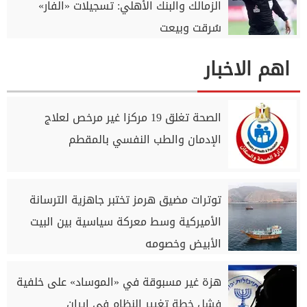
الزمالك والبنك الأهلي: تسجيلات «الفار»
سُرقت وبيعت
اهم الاخبار
الصحة تغلق 19 مركزا غير مرخص لعلاج
الإدمان والطب النفسي بالمقطم
توترات مضيق هرمز تختبر جاهزية الترسانة
الأميركية وسط معركة سياسية بين البيت
الأبيض وخصومه
هزة غير مسبوقة في «الموساد» على خلفية
فشل خطة تغيير النظام في إيران