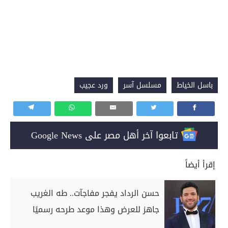
باسل الخياط
مسلسل آسر
ورد عجيب
تابعوا آخر أهل مصر على Google News
إقرأ أيضاً
حسن الرداد يفجر مفاجآت.. طه الغريب
جاهز للعرض وهذا موعد طرحه رسميًا