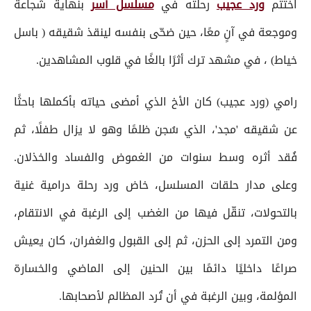
اختتم
ورد عجيب
رحلته في
مسلسل آسر
بنهاية شجاعة
وموجعة في آنٍ معًا، حين ضحّى بنفسه لينقذ شقيقه ( باسل
خياط) ، في مشهد ترك أثرًا بالغًا في قلوب المشاهدين.
رامي (ورد عجيب) كان الأخ الذي أمضى حياته بأكملها باحثًا
عن شقيقه 'مجد'، الذي سُجن ظلمًا وهو لا يزال طفلًا، ثم
فُقد أثره وسط سنوات من الغموض والفساد والخذلان.
وعلى مدار حلقات المسلسل، خاض ورد رحلة درامية غنية
بالتحولات، تنقّل فيها من الغضب إلى الرغبة في الانتقام،
ومن التمرد إلى الحزن، ثم إلى القبول والغفران، كان يعيش
صراعًا داخليًا دائمًا بين الحنين إلى الماضي والخسارة
المؤلمة، وبين الرغبة في أن تُرد المظالم لأصحابها.