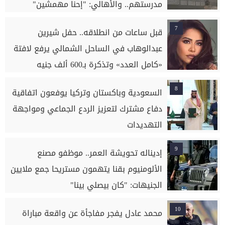
مدرستهم.. والأهالي: "إحنا مهمشين"
7
قبل ساعات من انطلاقه.. حفل شيرين
عبدالوهاب في الساحل الشمالي يرفع لافتة
«كامل العدد» وتذكرة بـ600 ألف جنيه
8
السعودية وباكستان وتركيا يوفعون اتفاقية
دفاع مشترك لتعزيز الردع الجماعي ومواجهة
التهديدات
9
إديناله تحويشة العمر.. موظفو مصنع
الألومنيوم بقنا يتهمون مستريحا جمع ملايين
الجنيهات: "كان بيصلي بينا"
10
محمد عادل يفجر مفاجأة عن واقعة مباراة