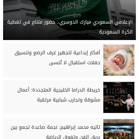
الإعلامي السعودي مبارك الدوسري.. حضور متنامٍ في تغطية
الكرة السعودية
أفكار إبداعية لتجهيز غرف الرضع وتنسيق
حفلات استقبال لا تُنسى
خريطة الدراما الخليجية المتجددة: أعمال
مشوقة وتجارب شبابية مرتقبة
تاليه محمد إبراهيم: نجمة صاعدة تجمع بين
بريق الفن وتفوق الرياضة