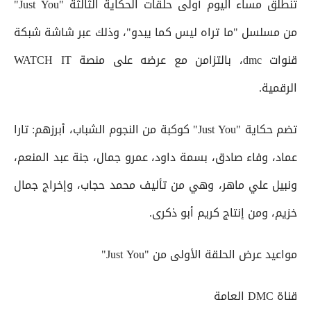
تنطلق مساء اليوم أولى حلقات الحكاية الثالثة "Just You"
من مسلسل "ما تراه ليس كما يبدو"، وذلك عبر شاشة شبكة
قنوات dmc، بالتزامن مع عرضه على منصة WATCH IT
الرقمية.
تضم حكاية "Just You" كوكبة من النجوم الشباب، أبرزهم: تارا
عماد، وفاء صادق، بسمة داود، عمرو جمال، جنة عبد المنعم،
ونبيل علي ماهر، وهي من تأليف محمد حجاب، وإخراج جمال
خزيم، ومن إنتاج كريم أبو ذكرى.
مواعيد عرض الحلقة الأولى من "Just You"
قناة DMC العامة