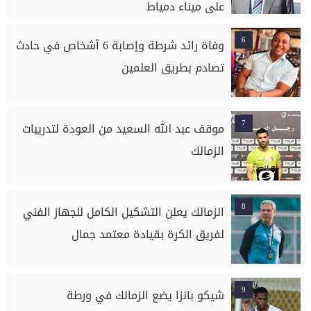
على ميناء دمياط
6
وفاة رائد شرطة وإصابة 6 أشخاص في حادث
تصادم بطريق العلمين
7
موقف عبد الله السعيد من العودة لتدريبات
الزمالك
8
الزمالك يعلن التشكيل الكامل للجهاز الفني
لفريق الكرة بقيادة معتمد جمال
9
شيكو بانزا يضع الزمالك في ورطة