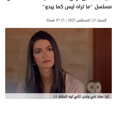
مسلسل "ما تراه ليس كما يبدو"
السبت 23 اغسطس 2025 | 07:15 مساءً
تارا عماد في ونحب تاني ليه الحلقة 12