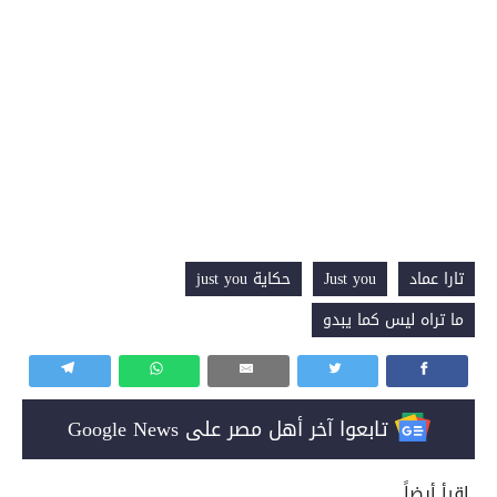
تارا عماد
Just you
حكاية just you
ما تراه ليس كما يبدو
تابعوا آخر أهل مصر على Google News
إقرأ أيضاً