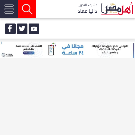
مشرف التحرير
داليا عماد