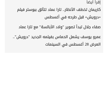
إقرأ أيضاً
كاريمان تخطف الأنظار.. تارا عماد تتألق ببوستر فيلم
«درويش» قبل طرحه في أغسطس
صفاء جلال تبدأ تصوير "ولاد الأبالسة" مع تارا عماد
عمرو يوسف يشعل الحماس بفيلمه الجديد "درويش"..
العرض 28 أغسطس في السينمات