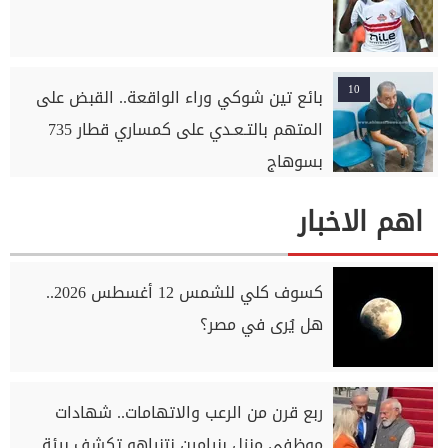
10
بائع تين شوكي وراء الواقعة.. القبض على
المتهم بالتـعـدي على كمساري قطار 735
بسوهاج
اهم الاخبار
كسوف كلي للشمس 12 أغسطس 2026..
هل يُرى في مصر؟
ربع قرن من الرعب والاتهامات.. شهادات
موظفي منزل بنيامين نتنياهو تكشف بيئة