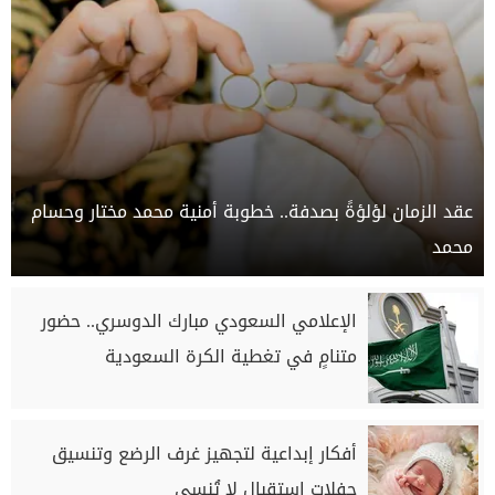
عقد الزمان لؤلؤةً بصدفة.. خطوبة أمنية محمد مختار وحسام
محمد
الإعلامي السعودي مبارك الدوسري.. حضور
متنامٍ في تغطية الكرة السعودية
أفكار إبداعية لتجهيز غرف الرضع وتنسيق
حفلات استقبال لا تُنسى