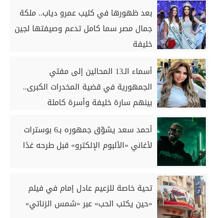
بعد ظهورها في كليب عمرو دياب.. ملكة
جمال مصر سما كامل تدعم وصيفتها لجين
خليفة
أسماء الـ13 المحالين إلى مفتي
الجمهورية في قضية المخدرات الكبرى..
بينهم سارة خليفة وأسرة كاملة
أحمد سعد يشوّق جمهوره بـ6 بوسترات
لأغاني «الألبوم الإلكترو» قبل طرحه غدًا
تحية خاصة للزعيم عادل إمام في فيلم
«حين يكتب الحب» عبر «شمس الزناتي»