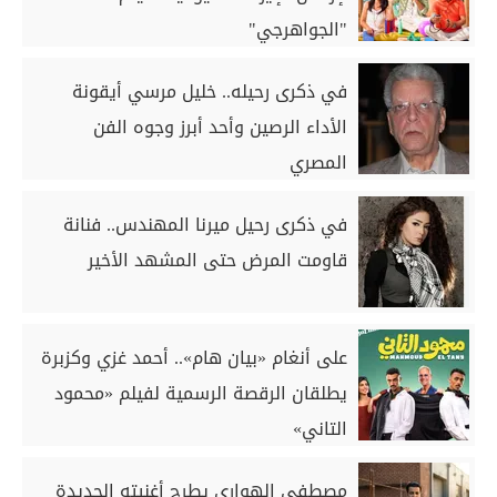
"الجواهرجي"
في ذكرى رحيله.. خليل مرسي أيقونة
الأداء الرصين وأحد أبرز وجوه الفن
المصري
في ذكرى رحيل ميرنا المهندس.. فنانة
قاومت المرض حتى المشهد الأخير
على أنغام «بيان هام».. أحمد غزي وكزبرة
يطلقان الرقصة الرسمية لفيلم «محمود
التاني»
مصطفى الهواري يطرح أغنيته الجديدة