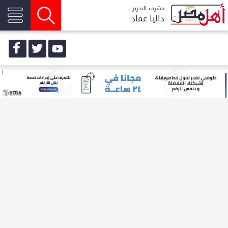
مشرف التحرير
داليا عماد