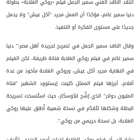
انتقد الناقد الفني سمير الجمل فيلم «روكي الغلابة» بطولة
دنيا سمير غانم، مؤكدًا أن العمل مجرد "أكل عيش" ولا يحمل
جديدًا على مستوى الفكرة أو التنفيذ.
وقال الناقد سمير الجمل في تصريح لجريدة أهل مصر:" دنيا
سمير غانم في فيلم روكي الغلابة فنانة ظريفة، لكن الفيلم
في النهاية مجرد أكل عيش، وروكي الغلابة مأخوذ من عدة
أفلام، أبرزها فيلم الممثل كلينت إيستوود الشهير "فتاة
المليون دولار" الذي رُشِّح للأوسكار، حيث استُنسخت تسريحة
البطلة وشكلها لتُقدَّم في نسخة شعبية أُطلق عليها روكي
الغلابة، بل نسخة حريمي من روكي".
يشار إلى أن فيلم روكي الغلابة ﺇﺧﺮاﺝ: أحمد الجندي، ﺗﺄﻟﻴﻒ: