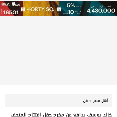
أهل مصر
فن
خالد يوسف يدافع عن مخرج حفل افتتاح المتحف