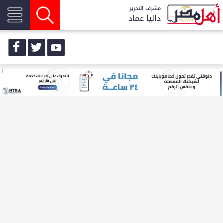
مشرف التحرير
داليا عماد