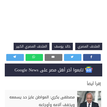
المتحف المصري
خالد يوسف
المتحف المصري الكبير
تابعوا آخر أهل مصر على Google News
إقرأ أيضاً
مصطفى بكري: المواطن عايز حد يسمعه
ويخفف آلامه وأوجاعه