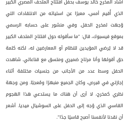
أشاد المخرج خالد يوسف بحفل افتتاح المتحف المصري الكبير
الذي أُقيم أمس، معبرًا عن استيائه من الانتقادات التي
وُجهت لمخرج الحفل. وفي منشور على حسابه الرسمي
بموقع فيسبوك، قال: "ما سأقوله حول افتتاح المتحف الكبير
قد لا يُرضي المؤيدين للنظام أو المعارضين له، لكنه كلمة
حق أقولها وأنا مرتاح ضميري ومتسق مع قناعاتي. شاهدت
الحفل وسط عدد من الأجانب من جنسيات مختلفة أثناء
إجازتي في قبرص، وكان الجميع منبهرًا ومُعجبًا. ومن وجهة
نظري كمخرج، لا أرى أن هناك ما يستدعي هذا الهجوم
القاسي الذي وُجه إلى الحفل على السوشيال ميديا. أشعر
أن نقدنا لأنفسنا أصبح قاسيًا جدًا".