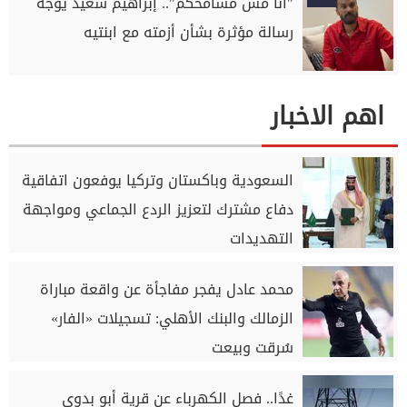
"أنا مش مسامحكم".. إبراهيم سعيد يوجه
رسالة مؤثرة بشأن أزمته مع ابنتيه
اهم الاخبار
السعودية وباكستان وتركيا يوفعون اتفاقية
دفاع مشترك لتعزيز الردع الجماعي ومواجهة
التهديدات
محمد عادل يفجر مفاجأة عن واقعة مباراة
الزمالك والبنك الأهلي: تسجيلات «الفار»
سُرقت وبيعت
غدًا.. فصل الكهرباء عن قرية أبو بدوي