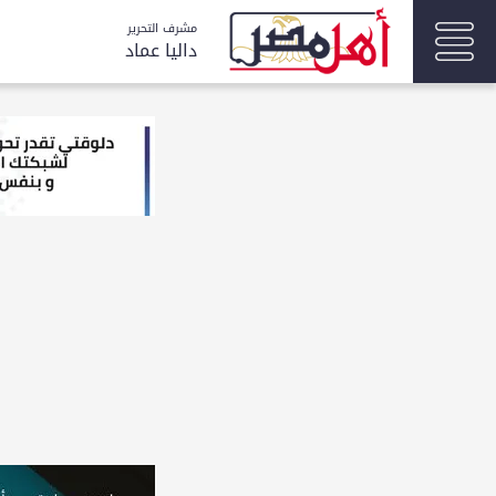
مشرف التحرير
داليا عماد