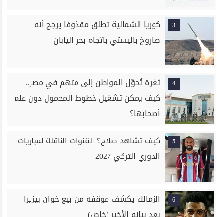
كوريا الشمالية تطلق مقذوفا يرجح أنه
3
صاروخ باليستي باتجاه بحر اليابان
ثغرة تُحوّل المواطن إلى متهم في مصر..
4
كيف يمكن تشغيل خطوط المحمول دون علم
أصحابها؟
كيف تشاهد صلاح؟ القنوات الناقلة لمباريات
5
الدوري التركي 2027
الزمالك يكشف موقفه من بيع خوان بيزيرا
6
بعد بيانه الأخير (خاص)