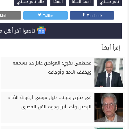
تامر حسني
أحمد السقا
السقا
حالة تامر حسني
Mail
Twitter
Facebook
تابعوا آخر أهل مصر على 
إقرأ أيضاً
مصطفى بكري: المواطن عايز حد يسمعه
ويخفف آلامه وأوجاعه
في ذكرى رحيله.. خليل مرسي أيقونة الأداء
الرصين وأحد أبرز وجوه الفن المصري