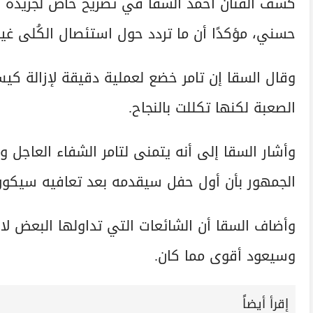
كشف الفنان أحمد السقا في تصريح خاص لجريدة «أ
حسني، مؤكدًا أن ما تردد حول استئصال الكُلى غي
وقال السقا إن تامر خضع لعملية دقيقة لإزالة كي
الصعبة لكنها تكللت بالنجاح.
وأشار السقا إلى أنه يتمنى لتامر الشفاء العاجل و
الجمهور بأن أول حفل سيقدمه بعد تعافيه سيكون 
وأضاف السقا أن الشائعات التي تداولها البعض لا
وسيعود أقوى مما كان.
إقرأ أيضاً