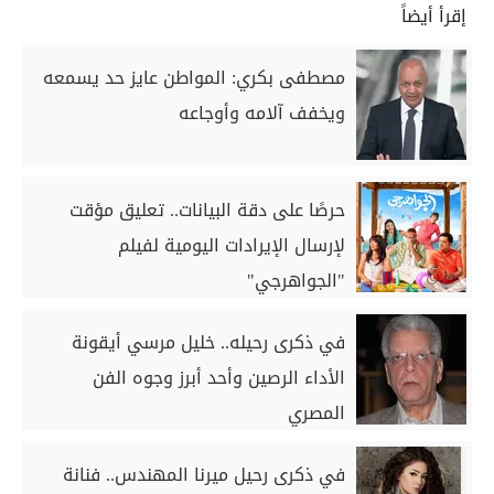
إقرأ أيضاً
مصطفى بكري: المواطن عايز حد يسمعه
ويخفف آلامه وأوجاعه
حرصًا على دقة البيانات.. تعليق مؤقت
لإرسال الإيرادات اليومية لفيلم
"الجواهرجي"
في ذكرى رحيله.. خليل مرسي أيقونة
الأداء الرصين وأحد أبرز وجوه الفن
المصري
في ذكرى رحيل ميرنا المهندس.. فنانة