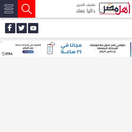
مشرف التحرير
داليا عماد