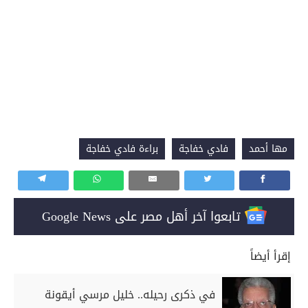
مها أحمد
فادي خفاجة
براءة فادي خفاجة
تابعوا آخر أهل مصر على Google News
إقرأ أيضاً
في ذكرى رحيله.. خليل مرسي أيقونة