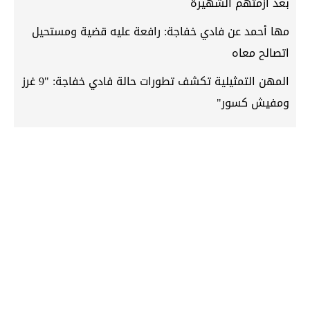
بعد أزمتهم الشهيرة
مها أحمد عن فادي خفاجة: رافعة عليه قضية ومستحيل
اتصالح معاه
المهن التمثيلية تكشف تطورات حالة فادي خفاجة: "9 غرز
ومفيش كسور"