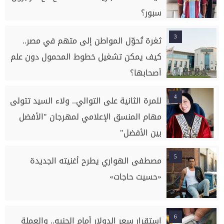
سبور؟
3
ثغرة تُحوّل المواطن إلى متهم في مصر..
كيف يمكن تشغيل خطوط المحمول دون علم
أصحابها؟
4
للمرة الثانية على التوالي.. ولاء السيد تتولى
مهام المنسق الإعلامي لمهرجان "الأفضل
بين الأفضل"
5
مصطفى الهواري يطرح أغنيته الجديدة
«حسيت حاجات»
6
استقرار سعر الدولار أمام الجنيه.. والعملة