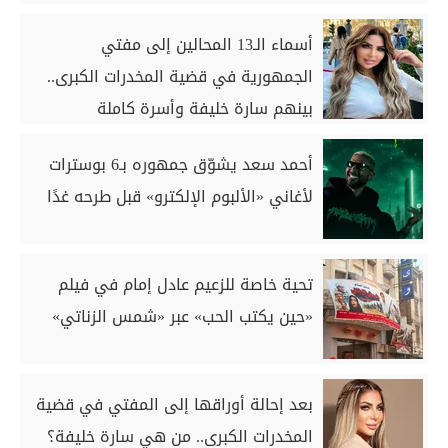
أسماء الـ13 المحالين إلى مفتي
الجمهورية في قضية المخدرات الكبرى..
بينهم سارة خليفة وأسرة كاملة
أحمد سعد يشوّق جمهوره بـ6 بوسترات
لأغاني «الألبوم الإلكترو» قبل طرحه غدًا
تحية خاصة للزعيم عادل إمام في فيلم
«حين يكتب الحب» عبر «شمس الزناتي»
بعد إحالة أوراقها إلى المفتي في قضية
المخدرات الكبرى.. من هي سارة خليفة؟