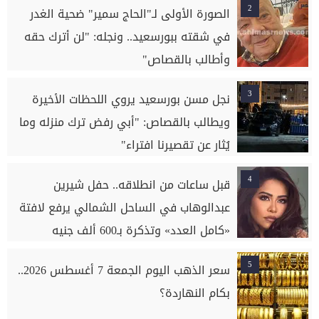
2
الصورة الأولى لـ"الحاج سمير" ضحية الغدر
في شقته ببورسعيد.. ونجله: "لن أترك حقه
وأطالب بالقصاص"
3
نجل مسن بورسعيد يروي اللحظات الأخيرة
ويطالب بالقصاص: "أبي رفض ترك منزله وما
يُثار عن تقصيرنا افتراء"
4
قبل ساعات من انطلاقه.. حفل شيرين
عبدالوهاب في الساحل الشمالي يرفع لافتة
«كامل العدد» وتذكرة بـ600 ألف جنيه
5
سعر الذهب اليوم الجمعة 7 أغسطس 2026..
بكام النهاردة؟