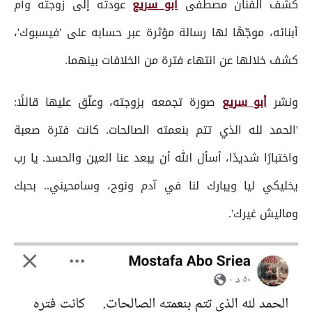
كشف الفنان مصطفى
أبو سريع
عودته إلى زوجته وأم
أبنائه، موجّهًا لها رسالة مؤثرة عبر حسابه على 'فيسبوك'،
كشف خلالها عن انتهاء فترة من الخلافات بينهما.
ونشر
أبو سريع
صورة تجمعه بزوجته، وعلّق عليها قائلًا:
'الحمد لله الذي تتم بنعمته الصالحات. كانت فترة صعبة
واختبارًا شديدًا، أسأل الله أن يبعد عنا العين والحسد. يا رب
يخليكي ليا ويبارك لنا في آدم ونوح، وسامحيني.. بحبك
وماليش غيرك'.