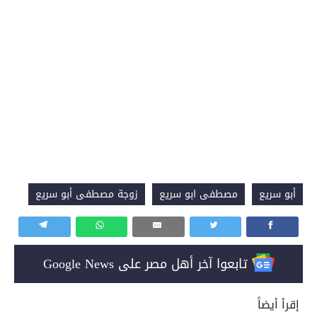
أبو سريع
مصطفى ابو سريع
زوجة مصطفى أبو سريع
تابعوا آخر أهل مصر على Google News
إقرأ أيضاً