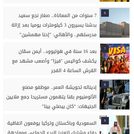
6
7 سنوات من المعاناة.. صغار نجع سعيد
بدشنا يسيرون 3 كيلومترات يوميا بعد إزالة
مدرستهم.. والأهالي: "إحنا مهمشين"
7
بعد 16 سنة في هوليوود.. أيمن سمّان
يكشف كواليس "فيزا" وأصعب مشهد مع
القرش الساعة 4 الفجر
8
إديناله تحويشة العمر.. موظفو مصنع
الألومنيوم بقنا يتهمون مستريحا جمع ملايين
الجنيهات: "كان بيصلي بينا"
9
السعودية وباكستان وتركيا يوفعون اتفاقية
دفاع مشترك لتعزيز الردع الجماعي ومواجهة