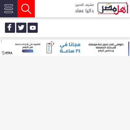
مشرف التحرير
داليا عماد