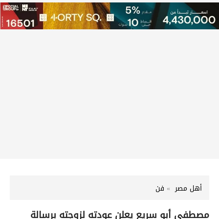
أهل مصر
فن
مصطفى أبو سريع يعلن عودته لزوجته برسالة