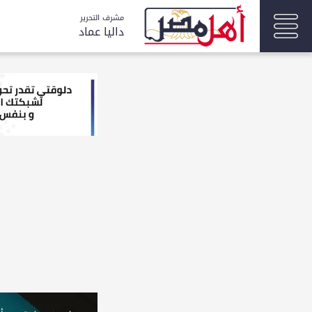
مشرف التحرير
داليا عماد