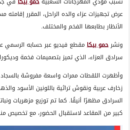
تسبب مؤدي المهرجانات الشعبية
حمو بيكا
في جدلً
عرض تجهيزات عزاء والده الراحل، المقرر إقامته م
الأنظار بطابعها الفخم والمختلف.
ونشر
حمو بيكا
مقطع فيديو عبر حسابه الرسمي عل
سرادق العزاء، الذي تميز بتصميمات فخمة وديكورات ش
وأظهرت اللقطات ممرات واسعة مفروشة بالسجاد ا
زخارف عربية ونقوش تراثية باللونين الأسود والذ
السرادق مظهرًا أنيقًا. كما تم توزيع مزهريات ون
كبير من المقاعد لاستقبال الحضور، مع تخصيص منص