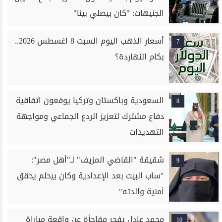
الجنيهات: "كان بيصلي بينا"
أسعار الذهب اليوم السبت 8 اغسطس 2026..
7
بكام النهاردة؟
السعودية وباكستان وتركيا يوفعون اتفاقية
8
دفاع مشترك لتعزيز الردع الجماعي ومواجهة
التهديدات
شقيقة "القاضي المزيف" لـ"أهل مصر":
9
"ساب البيت بعد الإعدادية وكان بيحلم يحقق
أمنية والدته"
محمد عادل يفجر مفاجأة عن واقعة مباراة
10