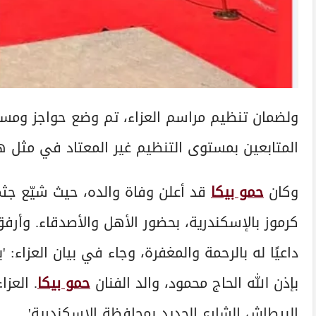
ولضمان تنظيم مراسم العزاء، تم وضع حواجز ومسار
المتابعين بمستوى التنظيم غير المعتاد في مثل ه
وكان
حمو بيكا
قد أعلن وفاة والده، حيث شيّع جثم
كرموز بالإسكندرية، بحضور الأهل والأصدقاء. وأرفق
داعيًا له بالرحمة والمغفرة، وجاء في بيان العزاء:
بإذن الله الحاج محمود، والد الفنان
حمو بيكا
. العز
البيطاش الشارع الجديد بمحافظة الإسكندرية'.