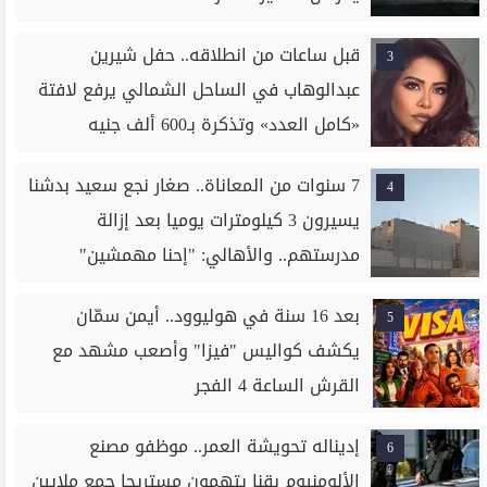
قبل ساعات من انطلاقه.. حفل شيرين
3
عبدالوهاب في الساحل الشمالي يرفع لافتة
«كامل العدد» وتذكرة بـ600 ألف جنيه
7 سنوات من المعاناة.. صغار نجع سعيد بدشنا
4
يسيرون 3 كيلومترات يوميا بعد إزالة
مدرستهم.. والأهالي: "إحنا مهمشين"
بعد 16 سنة في هوليوود.. أيمن سمّان
5
يكشف كواليس "فيزا" وأصعب مشهد مع
القرش الساعة 4 الفجر
إديناله تحويشة العمر.. موظفو مصنع
6
الألومنيوم بقنا يتهمون مستريحا جمع ملايين