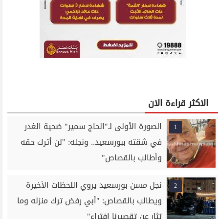
الاكثر قراءة الان
الصورة الأولى لـ"الحاج سمير" ضحية الغدر
1
في شقته ببورسعيد.. ونجله: "لن أترك حقه
وأطالب بالقصاص"
نجل مسن بورسعيد يروي اللحظات الأخيرة
2
ويطالب بالقصاص: "أبي رفض ترك منزله وما
يُثار عن تقصيرنا افتراء"