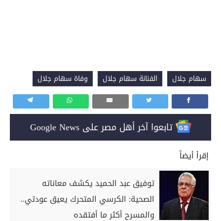
سهام جلال
الفنانة سهام جلال
وفاة سهام جلال
تابعوا آخر أهل مصر على Google News
إقرأ أيضاً
توفيق عبد الحميد يكشف معاناته
الصحية: الكرسي المتحرك يعيق عودتي..
والمسرح أكثر ما أفتقده