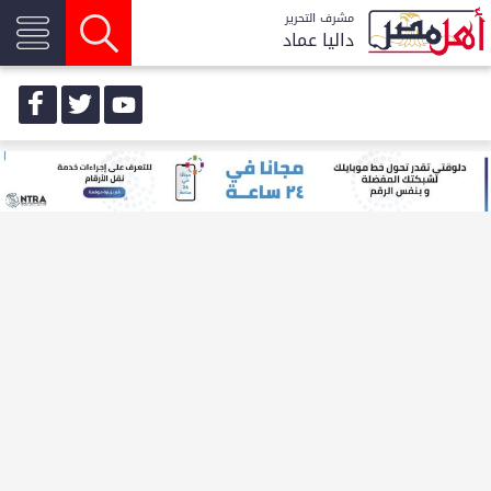
مشرف التحرير
داليا عماد